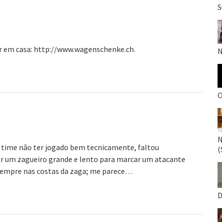
S
r em casa: http://www.wagenschenke.ch.
N
O
N
o time não ter jogado bem tecnicamente, faltou
(
r um zagueiro grande e lento para marcar um atacante
 sempre nas costas da zaga; me parece…
D