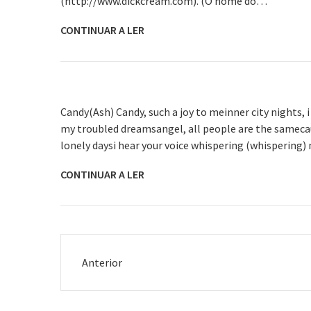
(http://www.dickcream.com). (O nome do…
CONTINUAR A LER
Candy(Ash) Candy, such a joy to meinner city nights,
my troubled dreamsangel, all people are the sameca
lonely daysi hear your voice whispering (whispering)
CONTINUAR A LER
Anterior