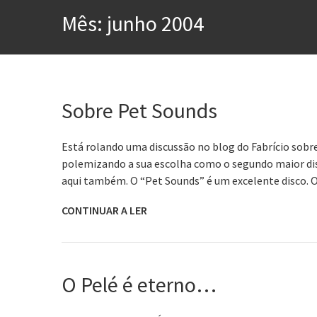
A construção da urbanidad
Mês:
junho 2004
Aprender a fracassar é o s
Contardo Calligaris prega o
Esse tal de Rock Gaúcho
Os causos de Jorge Luis Bo
Sobre Pet Sounds
Voto obrigatório é correto
Está rolando uma discussão no blog do Fabrício sobr
polemizando a sua escolha como o segundo maior dis
aqui também. O “Pet Sounds” é um excelente disco. 
CONTINUAR A LER
O Pelé é eterno…