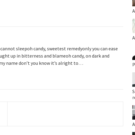
A
A
 i cannot sleepoh candy, sweetest remedyonly you can ease
ught up in bitterness and blameoh candy, on dark and
 my name don’t you know it’s alright to…
P
S
r
A