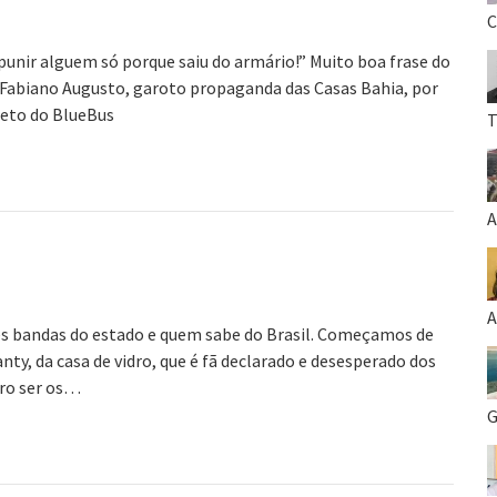
C
 punir alguem só porque saiu do armário!” Muito boa frase do
 Fabiano Augusto, garoto propaganda das Casas Bahia, por
reto do BlueBus
T
A
A
es bandas do estado e quem sabe do Brasil. Começamos de
nty, da casa de vidro, que é fã declarado e desesperado dos
ero ser os…
G