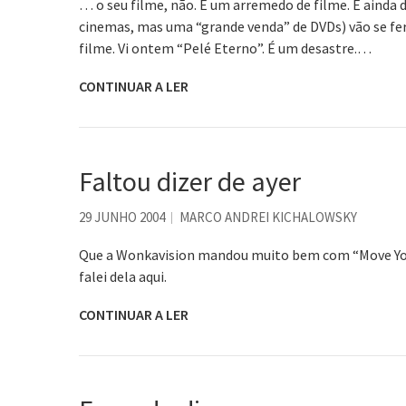
… o seu filme, não. É um arremedo de filme. E ainda
cinemas, mas uma “grande venda” de DVDs) vão se fer
filme. Vi ontem “Pelé Eterno”. É um desastre.…
CONTINUAR A LER
Faltou dizer de ayer
29 JUNHO 2004
MARCO ANDREI KICHALOWSKY
Que a Wonkavision mandou muito bem com “Move Your 
falei dela aqui.
CONTINUAR A LER