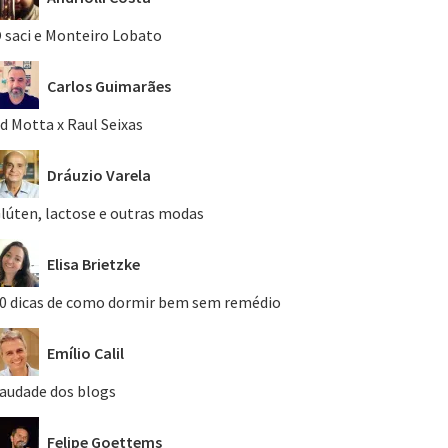
 saci e Monteiro Lobato
Carlos Guimarães
d Motta x Raul Seixas
Dráuzio Varela
lúten, lactose e outras modas
Elisa Brietzke
0 dicas de como dormir bem sem remédio
Emílio Calil
audade dos blogs
Felipe Goettems