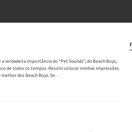
e
egredo do sucesso
 “direito à tristeza”
rges
?
e a verdadeira importância do “Pet Sounds”, do Beach Boys,
co de todos os tempos. Resolvi colocar minhas impressões
O melhor dos Beach Boys. Se…