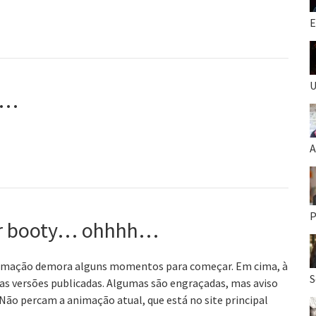
E
U
to…
A
P
our booty… ohhhh…
nimação demora alguns momentos para começar. Em cima, à
S
 as versões publicadas. Algumas são engraçadas, mas aviso
Não percam a animação atual, que está no site principal