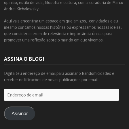
opinião, estilo de vida, filosofia e cultura, com a curadoria de Marco
Andrei Kichalowsky.
Aqui vais encontrar um espaço em que amigos, convidados e eu
mesmo contamos nossas histórias ou expressamos nossas ideias,
que considero serem de relevância e importância únicas para
promover uma reflexão sobre o mundo em que vivemos.
ASSINA O BLOG!
Digita teu endereço de email para assinar o Randomicidades e
receber notificações de novas publicações por email.
Endereço
de
email
Assinar