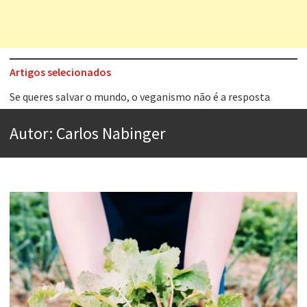
Artigos selecionados
Tem que filmar isso daí
A construção da urbanidade
Autor:
Carlos Nabinger
Aprender a fracassar é o segredo do sucesso
Contardo Calligaris prega o “direito à tristeza”
Esse tal de Rock Gaúcho
Os causos de Jorge Luis Borges
Voto obrigatório é correto?
Se queres salvar o mundo, o veganismo não é a resposta