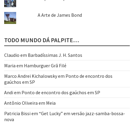
A Arte de James Bond
TODO MUNDO DÁ PALPITE…
Claudio
em
Barbadíssimas J. H. Santos
Maria
em
Hamburguer Grã Filé
Marco Andrei Kichalowsky
em
Ponto de encontro dos
gaúchos em SP
Andi
em
Ponto de encontro dos gaúchos em SP
Antônio Oliveira
em
Meia
Patricia Bissi
em
“Get Lucky” em versão jazz-samba-bossa-
nova