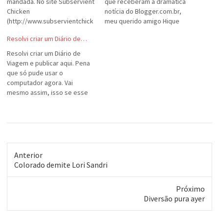
mandada. No site Subservient
que receberam a dramática
Chicken
notícia do Blogger.com.br,
(http://www.subservientchick
meu querido amigo Hique
en.com/) tem um cara vestido
(que também seu blog no
Resolvi criar um Diário de…
de galinha que obedece teus
Blogger Brasil) prestou um
comandos, se enviados em
serviço de utilidade pública
Resolvi criar um Diário de
inglês.A Internet é a terra das
no seu blog:
Viagem e publicar aqui. Pena
coisas bizarras e inúteis. (!)
http://www.blogdohique.blog
que só pude usar o
ger.com.br. Se tudo estiver
computador agora. Vai
bem, ainda dá para ler as
mesmo assim, isso se esse
dicas de como recuperar ou
PC deixar, é claro. Coisa
não…
exótica: eu não posso MOVER
as coisas com o mouse.
Tenho que dar um "copy" e
depois um "paste" para
mover os…
Anterior
Post
Colorado demite Lori Sandri
anterior:
Próximo
Próximo
Diversão pura ayer
post: