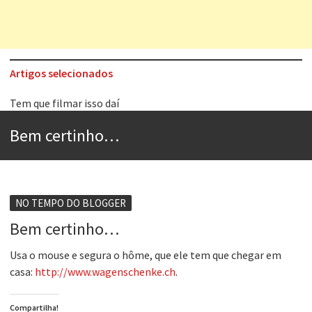
Artigos selecionados
Tem que filmar isso daí
A construção da urbanidade
Bem certinho…
Aprender a fracassar é o segredo do sucesso
Contardo Calligaris prega o “direito à tristeza”
Esse tal de Rock Gaúcho
NO TEMPO DO BLOGGER
Os causos de Jorge Luis Borges
Bem certinho…
Voto obrigatório é correto?
Usa o mouse e segura o hôme, que ele tem que chegar em
casa:
http://www.wagenschenke.ch
.
Se queres salvar o mundo, o veganismo não é a resposta
Compartilha!