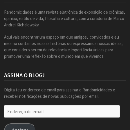
Randomicidades é uma revista eletrônica de exposição de crônicas,
opinião, estilo de vida, filosofia e cultura, com a curadoria de Marco
Andrei Kichalowsky.
Aqui vais encontrar um espaço em que amigos, convidados e eu
mesmo contamos nossas histórias ou expressamos nossas ideias,
que considero serem de relevância e importância únicas para
promover uma reflexão sobre o mundo em que vivemos.
ASSINA O BLOG!
Digita teu endereço de email para assinar o Randomicidades e
receber notificações de novas publicações por email.
Endereço
de
email