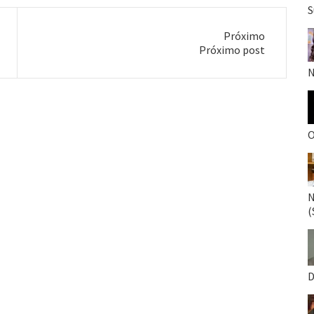
S
Próximo
Próximo
Próximo post
post:
N
O
N
(
D