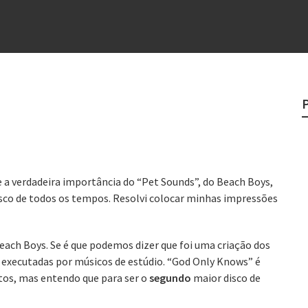
e
egredo do sucesso
 “direito à tristeza”
rges
?
o veganismo não é a resposta
e a verdadeira importância do “Pet Sounds”, do Beach Boys,
co de todos os tempos. Resolvi colocar minhas impressões
each Boys. Se é que podemos dizer que foi uma criação dos
executadas por músicos de estúdio. “God Only Knows” é
os, mas entendo que para ser o
segundo
maior disco de