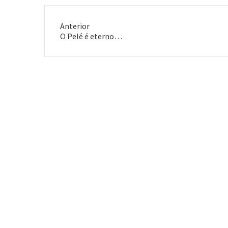
Anterior
Post
O Pelé é eterno…
anterior: