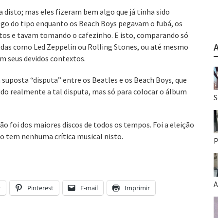
 disto; mas eles fizeram bem algo que já tinha sido
lgo do tipo enquanto os Beach Boys pegavam o fubá, os
ntos e tavam tomando o cafezinho. E isto, comparando só
andas como Led Zeppelin ou Rolling Stones, ou até mesmo
em seus devidos contextos.
suposta “disputa” entre os Beatles e os Beach Boys, que
do realmente a tal disputa, mas só para colocar o álbum
S
não foi dos maiores discos de todos os tempos. Foi a eleição
Não tem nenhuma crítica musical nisto.
P
A
r
Pinterest
E-mail
Imprimir