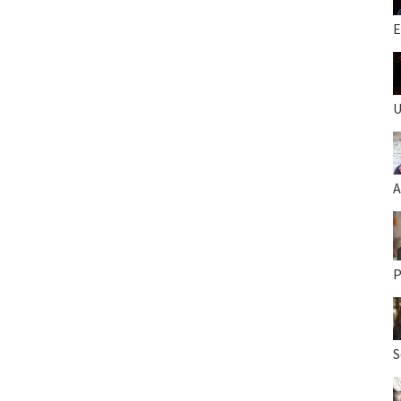
E
U
A
P
S