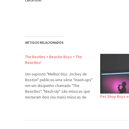
Curtir isso:
ARTIGOS RELACIONADOS
The Beatles + Beastie Boys = The
Beastles!
Um suposto "Melhor Disc Jockey de
Boston" publicou uma série "mash-ups"
em um disquinho chamado "The
Beastles". "Mash-Up" são músicas que
Pet Shop Boys e
misturam dois (ou mais) músicas de
artistas diferentes (ou não). Estes
mixes em questão unem duas bandas
que adoro: os BEATLES e os Beastie
Boys. Ficou bem divertido. Para…