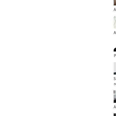
A
A
P
S
r
A