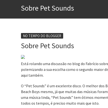
A construção da urbanidad
Sobre Pet Sounds
Aprender a fracassar é o s
Contardo Calligaris prega o
Esse tal de Rock Gaúcho
Os causos de Jorge Luis Bo
NO TEMPO DO BLOGGER
Sobre Pet Sounds
Voto obrigatório é correto
Se queres salvar o mundo, 
Está rolando uma discussão no blog do Fabrício sobr
polemizando a sua escolha como o segundo maior dis
aqui também.
O “Pet Sounds” é um excelente disco. O melhor dos B
Beach Boys mesmo, já que muitas das músicas foram 
uma música linda, “Pet Sounds” tem ótimos moment
todos os tempos, é preciso muito mais que isto.