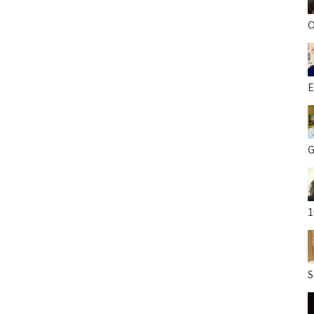
O
E
G
1
S