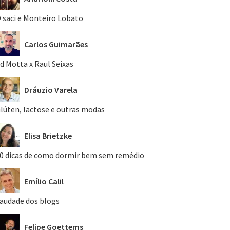
 saci e Monteiro Lobato
Carlos Guimarães
d Motta x Raul Seixas
Dráuzio Varela
lúten, lactose e outras modas
Elisa Brietzke
0 dicas de como dormir bem sem remédio
Emílio Calil
audade dos blogs
Felipe Goettems