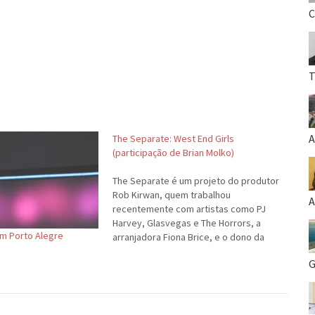
C
T
A
The Separate: West End Girls
(participação de Brian Molko)
The Separate é um projeto do produtor
Rob Kirwan, quem trabalhou
A
recentemente com artistas como PJ
Harvey, Glasvegas e The Horrors, a
m Porto Alegre
arranjadora Fiona Brice, e o dono da
gravadora independente inglesa
G
Setanta Records, Keith Cullen. A ideia
era fazer um último lançamento antes
de encerrar o selo e Cullen…