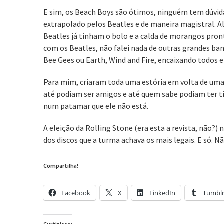
E sim, os Beach Boys são ótimos, ninguém tem dúvida
extrapolado pelos Beatles e de maneira magistral. A
Beatles já tinham o bolo e a calda de morangos pro
com os Beatles, não falei nada de outras grandes b
Bee Gees ou Earth, Wind and Fire, encaixando todos 
Para mim, criaram toda uma estória em volta de uma 
até podiam ser amigos e até quem sabe podiam ter ti
num patamar que ele não está.
A eleição da Rolling Stone (era esta a revista, não?) 
dos discos que a turma achava os mais legais. E só. 
Compartilha!
Facebook
X
LinkedIn
Tumbl