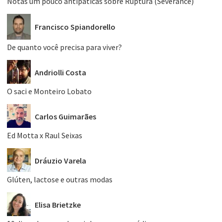
Notas um pouco antipáticas sobre Ruptura (Severance)
Francisco Spiandorello
De quanto você precisa para viver?
Andriolli Costa
O saci e Monteiro Lobato
Carlos Guimarães
Ed Motta x Raul Seixas
Dráuzio Varela
Glúten, lactose e outras modas
Elisa Brietzke