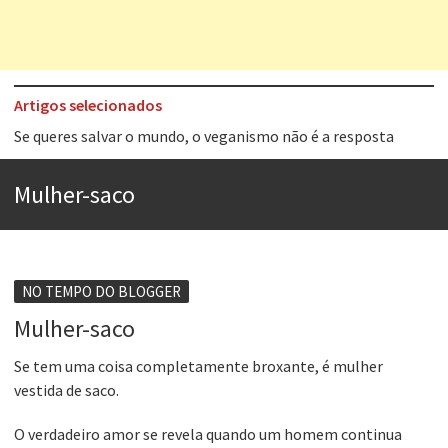
Artigos selecionados
Tem que filmar isso daí
A construção da urbanidade
Mulher-saco
Aprender a fracassar é o segredo do sucesso
Contardo Calligaris prega o “direito à tristeza”
Esse tal de Rock Gaúcho
NO TEMPO DO BLOGGER
Os causos de Jorge Luis Borges
Mulher-saco
Voto obrigatório é correto?
Se tem uma coisa completamente broxante, é mulher
vestida de saco.
Se queres salvar o mundo, o veganismo não é a resposta
O verdadeiro amor se revela quando um homem continua