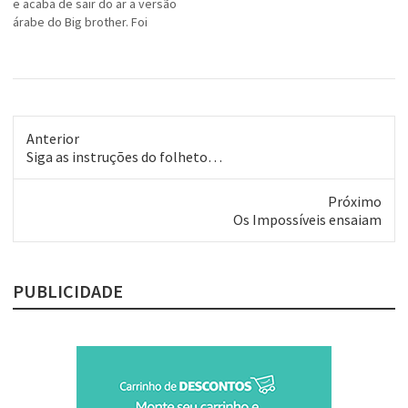
e acaba de sair do ar a versão
árabe do Big brother. Foi
considerada, pudera,
antiislâmica.Bem que a
produtora de tevê saudita
tentou adaptar ligeiro o
modelo. A casa era dividida
em duas alas, uma para
Anterior
mulheres, outra…
Post
Siga as instruções do folheto…
anterior:
Próximo
Próximo
Os Impossíveis ensaiam
post:
PUBLICIDADE