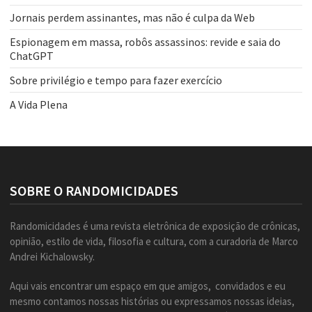
Jornais perdem assinantes, mas não é culpa da Web
Espionagem em massa, robôs assassinos: revide e saia do
ChatGPT
Sobre privilégio e tempo para fazer exercício
A Vida Plena
SOBRE O RANDOMICIDADES
Randomicidades é uma revista eletrônica de exposição de crônicas,
opinião, estilo de vida, filosofia e cultura, com a curadoria de Marco
Andrei Kichalowsky.
Aqui vais encontrar um espaço em que amigos, convidados e eu
mesmo contamos nossas histórias ou expressamos nossas ideias,