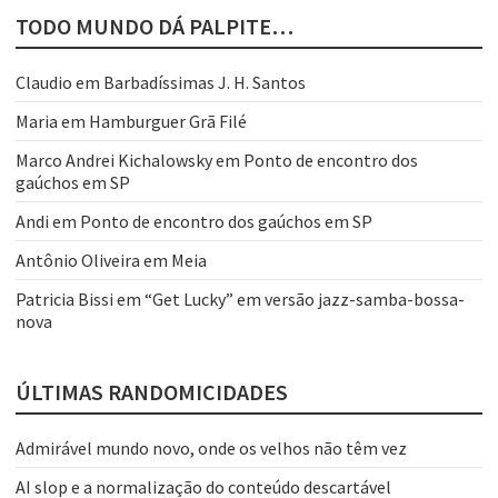
TODO MUNDO DÁ PALPITE…
Claudio
em
Barbadíssimas J. H. Santos
Maria
em
Hamburguer Grã Filé
Marco Andrei Kichalowsky
em
Ponto de encontro dos
gaúchos em SP
Andi
em
Ponto de encontro dos gaúchos em SP
Antônio Oliveira
em
Meia
Patricia Bissi
em
“Get Lucky” em versão jazz-samba-bossa-
nova
ÚLTIMAS RANDOMICIDADES
Admirável mundo novo, onde os velhos não têm vez
AI slop e a normalização do conteúdo descartável