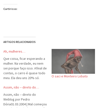
Curtir isso:
ARTIGOS RELACIONADOS
Ah, mulheres…
Que coisa, ficar esperando a
mulher. Na verdade, eu nem
sei porque faço isso. Afinal de
contas, o carro é quase todo
O saci e Monteiro Lobato
meu. Ela deu uns 20% só.
Bem, o problema é que todo
Assim, não -- direto do…
o homem deveria ser cortês;
é a sina dos homens. Apesar
Assim, não -- direto do
de alguns ignorarem o caso,
Weblog por Pedro
…
Dória01.03.2004 | Mal começou