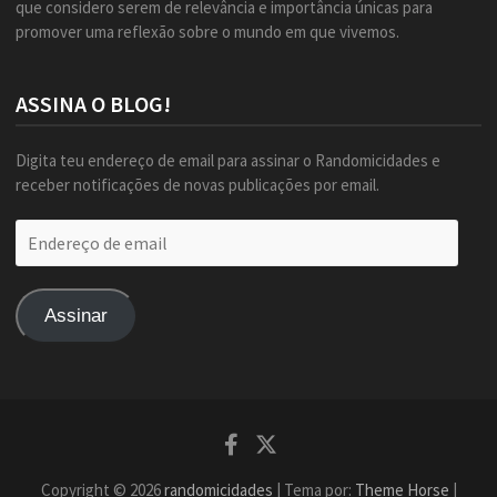
que considero serem de relevância e importância únicas para
promover uma reflexão sobre o mundo em que vivemos.
ASSINA O BLOG!
Digita teu endereço de email para assinar o Randomicidades e
receber notificações de novas publicações por email.
Endereço
de
email
Assinar
Facebook
Twitter
Copyright © 2026
randomicidades
| Tema por:
Theme Horse
|