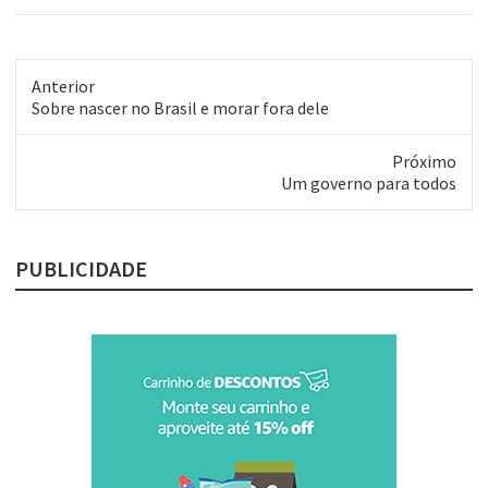
Anterior
Post
Sobre nascer no Brasil e morar fora dele
anterior:
Próximo
Próximo
Um governo para todos
post:
PUBLICIDADE