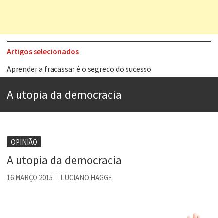
Artigos selecionados
Aprender a fracassar é o segredo do sucesso
Contardo Calligaris prega o “direito à tristeza”
A utopia da democracia
Esse tal de Rock Gaúcho
Os causos de Jorge Luis Borges
Voto obrigatório é correto?
OPINIÃO
Se queres salvar o mundo, o veganismo não é a resposta
A utopia da democracia
Tem que filmar isso daí
16 MARÇO 2015
LUCIANO HAGGE
A construção da urbanidade