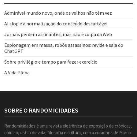
Admirável mundo novo, onde os velhos não têm vez
AI slop e a normalização do conteúdo descartável
Jornais perdem assinantes, mas não é culpa da Web
Espionagem em massa, robôs assassinos: revide e saia do
ChatGPT
Sobre privilégio e tempo para fazer exercício
A Vida Plena
SOBRE O RANDOMICIDADES
Randomicidades é uma revista eletrônica de exposição de crônicas,
opinião, estilo de vida, filosofia e cultura, com a curadoria de Marco