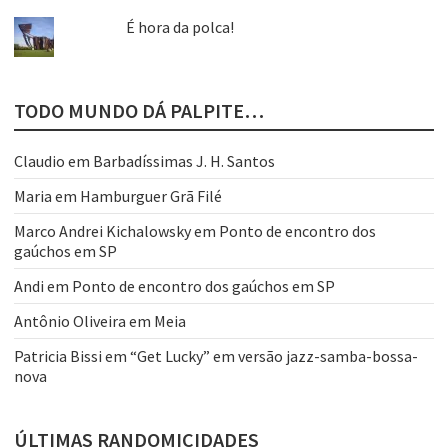
É hora da polca!
TODO MUNDO DÁ PALPITE…
Claudio
em
Barbadíssimas J. H. Santos
Maria
em
Hamburguer Grã Filé
Marco Andrei Kichalowsky
em
Ponto de encontro dos
gaúchos em SP
Andi
em
Ponto de encontro dos gaúchos em SP
Antônio Oliveira
em
Meia
Patricia Bissi
em
“Get Lucky” em versão jazz-samba-bossa-
nova
ÚLTIMAS RANDOMICIDADES