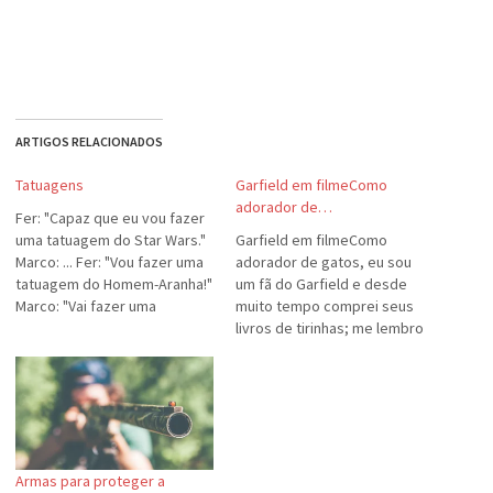
ARTIGOS RELACIONADOS
Tatuagens
Garfield em filmeComo
adorador de…
Fer: "Capaz que eu vou fazer
uma tatuagem do Star Wars."
Garfield em filmeComo
Marco: ... Fer: "Vou fazer uma
adorador de gatos, eu sou
tatuagem do Homem-Aranha!"
um fã do Garfield e desde
Marco: "Vai fazer uma
muito tempo comprei seus
tatuagem do Homem-Aranha
livros de tirinhas; me lembro
na aranha? Eh, eh." Tum-tchá!
que tinha até uma coleção
delas recortadas de
jornal.Pois bem. Eu estava
vendo o novo trailer do filme
do Garfield. Me admiro e acho
impressionante como é…
Armas para proteger a