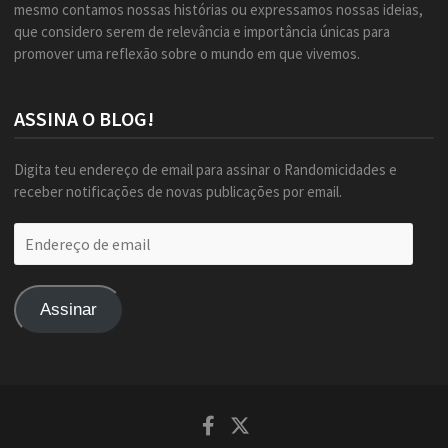
mesmo contamos nossas histórias ou expressamos nossas ideias,
que considero serem de relevância e importância únicas para
promover uma reflexão sobre o mundo em que vivemos.
ASSINA O BLOG!
Digita teu endereço de email para assinar o Randomicidades e
receber notificações de novas publicações por email.
Endereço
de
email
Assinar
Facebook
Twitter