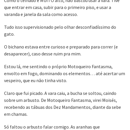
Como o telhado é MUITO alto, não bastou usar a vara. Tive
que entrar em casa, subir para o primeiro piso, e usar a
varanda e janela da sala como acesso.
Tudo isso supervisionado pelo olhar desconfiadíssimo do
gato.
O bichano estava entre curioso e preparado para correr (e
desaparecer), caso desse ruim pra mim.
Estou lá, me sentindo o próprio Motoqueiro Fantasma,
envolto em fogo, dominando os elementos… até acertar um
vespeiro, que eu não tinha visto.
Claro que fui picado. A vara caiu, a bucha se soltou, caindo
sobre um arbusto. De Motoqueiro Fantasma, virei Moisés,
recebendo as tábuas dos Dez Mandamentos, diante da sebe
em chamas.
Só faltou o arbusto falar comigo. As aranhas que