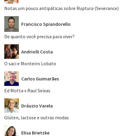
Notas um pouco antipáticas sobre Ruptura (Severance)
Francisco Spiandorello
De quanto você precisa para viver?
Andriolli Costa
O saci e Monteiro Lobato
Carlos Guimarães
Ed Motta x Raul Seixas
Dráuzio Varela
Glúten, lactose e outras modas
Elisa Brietzke