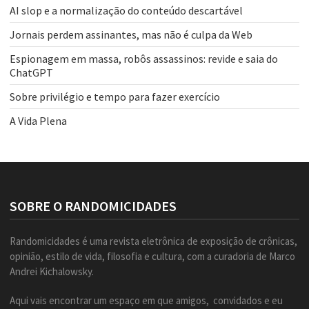
AI slop e a normalização do conteúdo descartável
Jornais perdem assinantes, mas não é culpa da Web
Espionagem em massa, robôs assassinos: revide e saia do
ChatGPT
Sobre privilégio e tempo para fazer exercício
A Vida Plena
SOBRE O RANDOMICIDADES
Randomicidades é uma revista eletrônica de exposição de crônicas,
opinião, estilo de vida, filosofia e cultura, com a curadoria de Marco
Andrei Kichalowsky.
Aqui vais encontrar um espaço em que amigos, convidados e eu