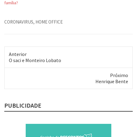
família?
CORONAVIRUS
,
HOME OFFICE
Anterior
Post
O saci e Monteiro Lobato
anterior:
Próximo
Próximo
Henrique Bente
post:
PUBLICIDADE