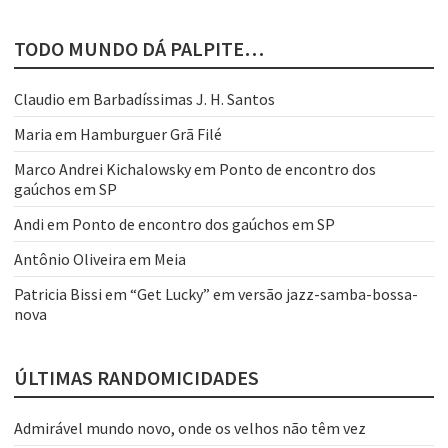
TODO MUNDO DÁ PALPITE…
Claudio
em
Barbadíssimas J. H. Santos
Maria
em
Hamburguer Grã Filé
Marco Andrei Kichalowsky
em
Ponto de encontro dos
gaúchos em SP
Andi
em
Ponto de encontro dos gaúchos em SP
Antônio Oliveira
em
Meia
Patricia Bissi
em
“Get Lucky” em versão jazz-samba-bossa-
nova
ÚLTIMAS RANDOMICIDADES
Admirável mundo novo, onde os velhos não têm vez