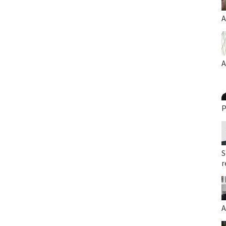
A
A
P
S
r
A