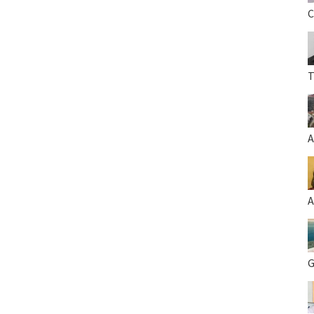
C
T
A
A
G