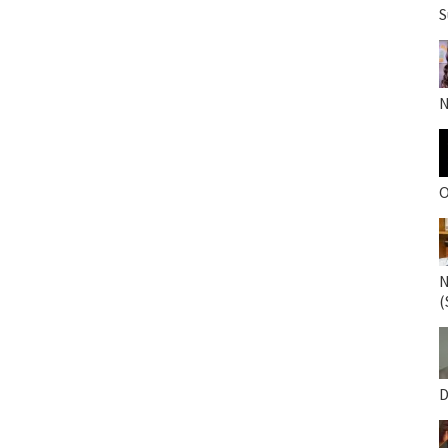
S
N
O
N
(
D