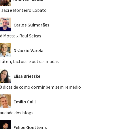
 saci e Monteiro Lobato
Carlos Guimarães
d Motta x Raul Seixas
Dráuzio Varela
lúten, lactose e outras modas
Elisa Brietzke
0 dicas de como dormir bem sem remédio
Emílio Calil
audade dos blogs
Felipe Goettems