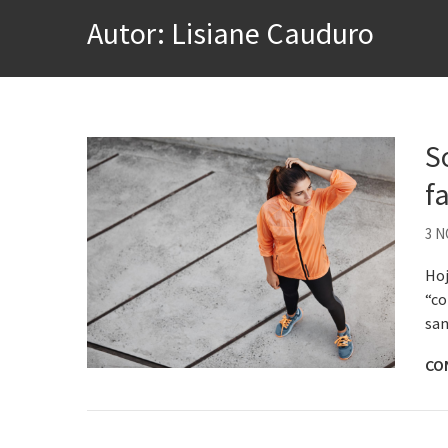
A construção da urbanidad
Autor:
Lisiane Cauduro
Aprender a fracassar é o s
Contardo Calligaris prega o
Esse tal de Rock Gaúcho
S
Os causos de Jorge Luis Bo
f
Voto obrigatório é correto
3 
Hoj
“co
san
CO