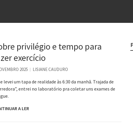
e
egredo do sucesso
 “direito à tristeza”
obre privilégio e tempo para
rges
azer exercício
?
NOVEMBRO 2025
LISIANE CAUDURO
e levei um tapa de realidade às 6:30 da manhã. Trajada de
rredora”, entrei no laboratório pra coletar uns exames de
gue.
NTINUAR A LER