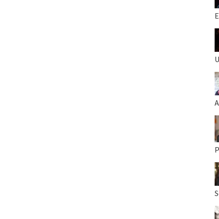
E
U
A
P
S