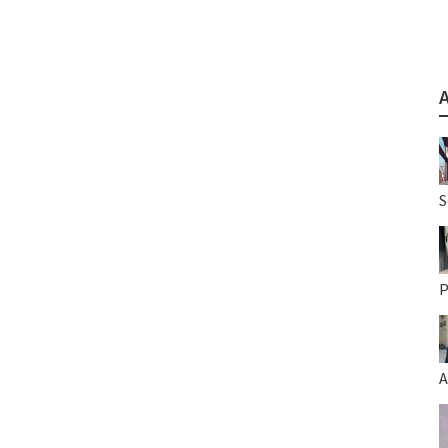
S
P
A