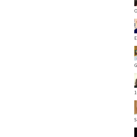
O
E
G
1
S