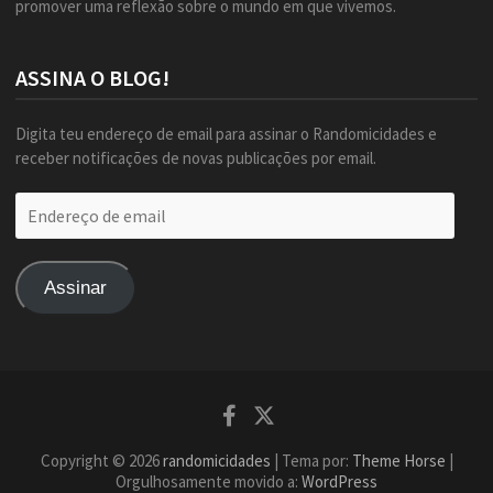
promover uma reflexão sobre o mundo em que vivemos.
ASSINA O BLOG!
Digita teu endereço de email para assinar o Randomicidades e
receber notificações de novas publicações por email.
Endereço
de
email
Assinar
Facebook
Twitter
Copyright © 2026
randomicidades
| Tema por:
Theme Horse
|
Orgulhosamente movido a:
WordPress