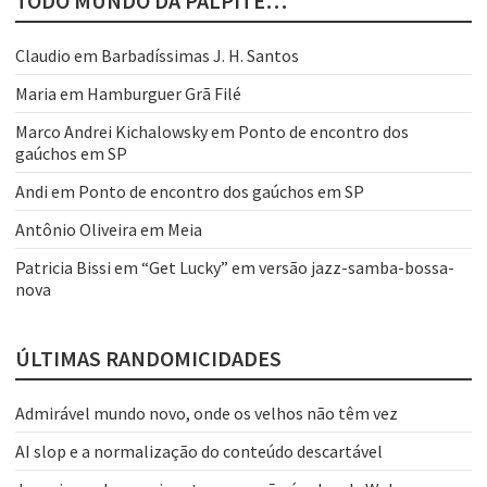
TODO MUNDO DÁ PALPITE…
Claudio
em
Barbadíssimas J. H. Santos
Maria
em
Hamburguer Grã Filé
Marco Andrei Kichalowsky
em
Ponto de encontro dos
gaúchos em SP
Andi
em
Ponto de encontro dos gaúchos em SP
Antônio Oliveira
em
Meia
Patricia Bissi
em
“Get Lucky” em versão jazz-samba-bossa-
nova
ÚLTIMAS RANDOMICIDADES
Admirável mundo novo, onde os velhos não têm vez
AI slop e a normalização do conteúdo descartável