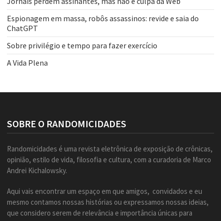
Jornais perdem assinantes, mas não é culpa da Web
Espionagem em massa, robôs assassinos: revide e saia do
ChatGPT
Sobre privilégio e tempo para fazer exercício
A Vida Plena
SOBRE O RANDOMICIDADES
Randomicidades é uma revista eletrônica de exposição de crônicas,
opinião, estilo de vida, filosofia e cultura, com a curadoria de Marco
Andrei Kichalowsky.
Aqui vais encontrar um espaço em que amigos, convidados e eu
mesmo contamos nossas histórias ou expressamos nossas ideias,
que considero serem de relevância e importância únicas para