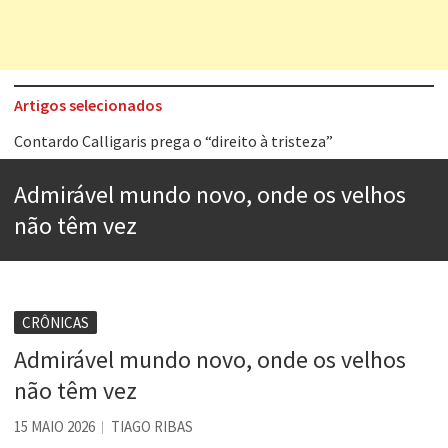
Artigos selecionados
Contardo Calligaris prega o “direito à tristeza”
Esse tal de Rock Gaúcho
Admirável mundo novo, onde os velhos
Os causos de Jorge Luis Borges
não têm vez
Voto obrigatório é correto?
Se queres salvar o mundo, o veganismo não é a resposta
Tem que filmar isso daí
CRÔNICAS
Admirável mundo novo, onde os velhos
A construção da urbanidade
não têm vez
Aprender a fracassar é o segredo do sucesso
15 MAIO 2026
TIAGO RIBAS