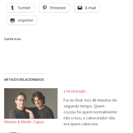
Tumblr
Pinterest
E-mail
Imprimir
Curtir isso:
ARTIGOS RELACIONADOS
1×0 chorado…
Foi no final. Aos 48 minutos do
segundo tempo. Quem
cruzou foi quem normalmente
não cruza, o cabeceador não
Kleiton & Kledir: Capaz
era quem cabeceia
normalmente, mas o