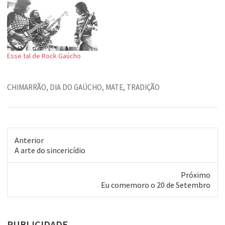
goleador era o craque do
time. E tava no lugar certo, na
hora certa. Último lance do
jogo. Última chance do Inter
levar a vitória.…
Esse tal de Rock Gaúcho
CHIMARRÃO
,
DIA DO GAÚCHO
,
MATE
,
TRADIÇÃO
Anterior
Post
A arte do sincericídio
anterior:
Próximo
Próximo
Eu comemoro o 20 de Setembro
post:
PUBLICIDADE