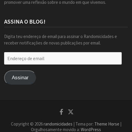
promover uma reflexão sobre o mundo em que vivemos.
ASSINA O BLOG!
Digita teu endereço de email para assinar o Randomicidades e
receber notificações de novas publicações por email.
Endereço
de
email
Assinar
Facebook
Twitter
Copyright © 2026
randomicidades
| Tema por:
Theme Horse
|
Orgulhosamente movido a:
WordPress