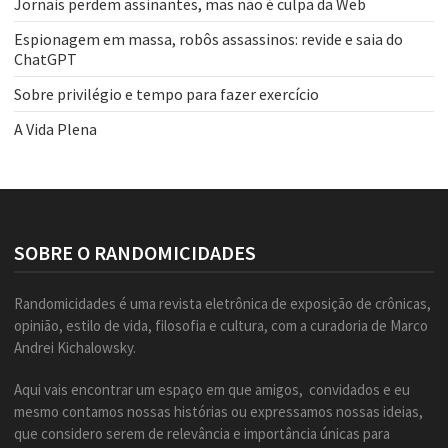
Jornais perdem assinantes, mas não é culpa da Web
Espionagem em massa, robôs assassinos: revide e saia do
ChatGPT
Sobre privilégio e tempo para fazer exercício
A Vida Plena
SOBRE O RANDOMICIDADES
Randomicidades é uma revista eletrônica de exposição de crônicas,
opinião, estilo de vida, filosofia e cultura, com a curadoria de Marco
Andrei Kichalowsky.
Aqui vais encontrar um espaço em que amigos, convidados e eu
mesmo contamos nossas histórias ou expressamos nossas ideias,
que considero serem de relevância e importância únicas para