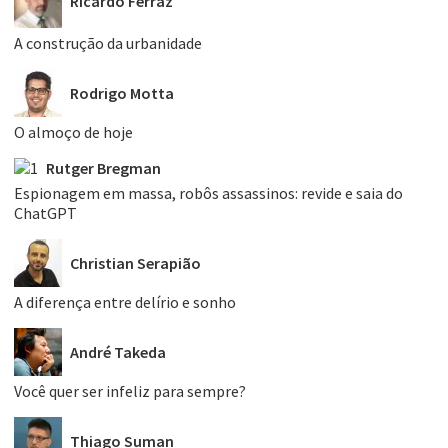
Ricardo Ferraz
A construção da urbanidade
Rodrigo Motta
O almoço de hoje
Rutger Bregman
Espionagem em massa, robôs assassinos: revide e saia do
ChatGPT
Christian Serapião
A diferença entre delírio e sonho
André Takeda
Você quer ser infeliz para sempre?
Thiago Suman