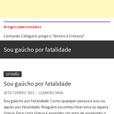
Artigos selecionados
Contardo Calligaris prega o “direito à tristeza”
Esse tal de Rock Gaúcho
Sou gaúcho por fatalidade
Os causos de Jorge Luis Borges
Voto obrigatório é correto?
Se queres salvar o mundo, o veganismo não é a resposta
OPINIÃO
Tem que filmar isso daí
Sou gaúcho por fatalidade
A construção da urbanidade
20 SETEMBRO 2015
LEANDRO MAIA
Aprender a fracassar é o segredo do sucesso
Sou gaúcho por fatalidade. Como qualquer pessoa é isso ou
aquilo por fatalidade. Ninguém escolheu falar esta ou aquela
língua. Falar uma língua é aprender um jeito de apreender o