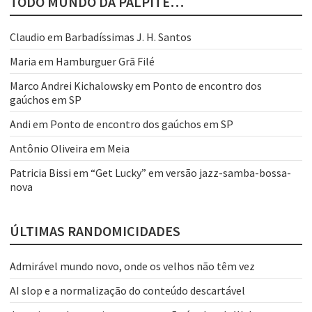
TODO MUNDO DÁ PALPITE…
Claudio
em
Barbadíssimas J. H. Santos
Maria
em
Hamburguer Grã Filé
Marco Andrei Kichalowsky
em
Ponto de encontro dos
gaúchos em SP
Andi
em
Ponto de encontro dos gaúchos em SP
Antônio Oliveira
em
Meia
Patricia Bissi
em
“Get Lucky” em versão jazz-samba-bossa-
nova
ÚLTIMAS RANDOMICIDADES
Admirável mundo novo, onde os velhos não têm vez
AI slop e a normalização do conteúdo descartável