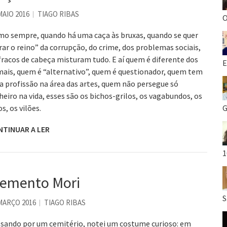
MAIO 2016
TIAGO RIBAS
O
o sempre, quando há uma caça às bruxas, quando se quer
rar o reino” da corrupção, do crime, dos problemas sociais,
fracos de cabeça misturam tudo. E aí quem é diferente dos
E
ais, quem é “alternativo”, quem é questionador, quem tem
 profissão na área das artes, quem não persegue só
heiro na vida, esses são os bichos-grilos, os vagabundos, os
os, os vilões.
G
NTINUAR A LER
1
emento Mori
S
MARÇO 2016
TIAGO RIBAS
sando por um cemitério, notei um costume curioso: em