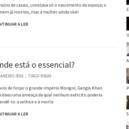
ulos de casais, constava só o nascimento da esposa; o
E
em já morreu, mas a mulher ainda vive!
NTINUAR A LER
U
A
nde está o essencial?
JANEIRO 2016
TIAGO RIBAS
ois de forjar o grande Império Mongol, Gengis Khan
P
cebeu uma ameaça da qual nenhum exército poderia
endê-lo: a velhice e a morte.
NTINUAR A LER
S