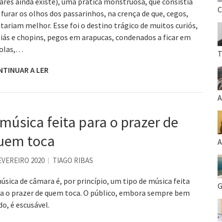
ares ainda existe), uma prática monstruosa, que consistia
C
furar os olhos dos passarinhos, na crença de que, cegos,
tariam melhor. Esse foi o destino trágico de muitos curiós,
iás e chopins, pegos em arapucas, condenados a ficar em
iolas,…
T
NTINUAR A LER
A
 música feita para o prazer de
uem toca
A
EVEREIRO 2020
TIAGO RIBAS
úsica de câmara é, por princípio, um tipo de música feita
G
a o prazer de quem toca. O público, embora sempre bem
do, é escusável.