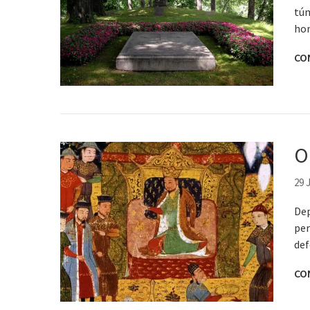
túm
hom
CO
O
29 
Dep
per
def
CO