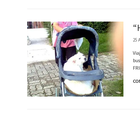
“
25 
Via
bus
FRI
CO