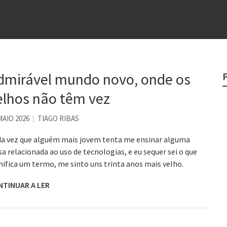
e
egredo do sucesso
 “direito à tristeza”
rges
dmirável mundo novo, onde os
?
elhos não têm vez
o veganismo não é a resposta
MAIO 2026
TIAGO RIBAS
a vez que alguém mais jovem tenta me ensinar alguma
sa relacionada ao uso de tecnologias, e eu sequer sei o que
nifica um termo, me sinto uns trinta anos mais velho.
NTINUAR A LER