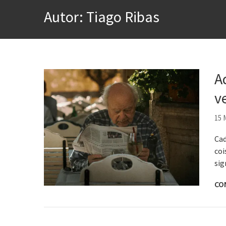
A construção da urbanidad
Autor:
Tiago Ribas
Aprender a fracassar é o s
Contardo Calligaris prega o
Esse tal de Rock Gaúcho
Os causos de Jorge Luis Bo
A
Voto obrigatório é correto
v
Se queres salvar o mundo, 
15 
Cad
coi
sig
CO