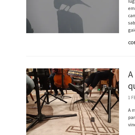
lug
em 
can
sab
ga
CO
A
q
1 F
A m
par
vin