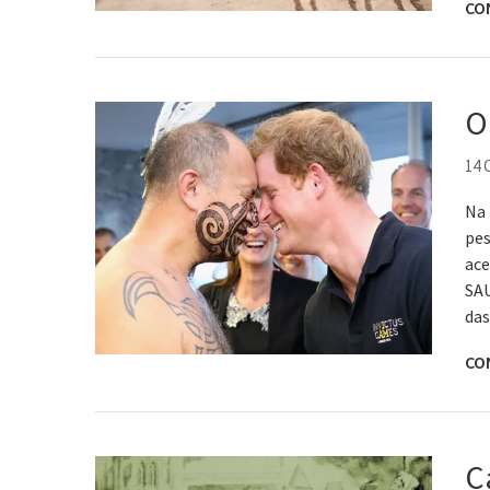
CO
O
14
Na 
pes
ace
SAU
das
CO
C