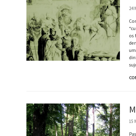
24 
Com
“cu
os 
dem
uma
din
suj
CO
M
15 
Pas