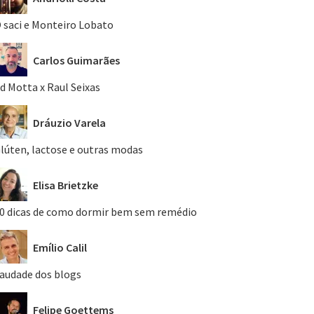
 saci e Monteiro Lobato
Carlos Guimarães
d Motta x Raul Seixas
Dráuzio Varela
lúten, lactose e outras modas
Elisa Brietzke
0 dicas de como dormir bem sem remédio
Emílio Calil
audade dos blogs
Felipe Goettems