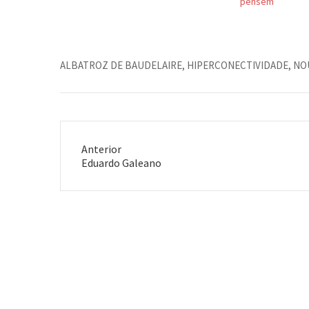
pensem
ALBATROZ DE BAUDELAIRE
,
HIPERCONECTIVIDADE
,
NO
Anterior
Post
Eduardo Galeano
anterior: