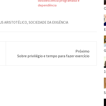
obsolescência programada e
dependência
O
US ARISTOTÉLICO
,
SOCIEDADE DA EXIGÊNCIA
E
G
Próximo
Próximo
Sobre privilégio e tempo para fazer exercício
post:
1
S