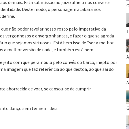
aos demais. Esta submissão ao juízo alheio nos converte
C
 identidade. Deste modo, o personagem acabará nos
 define.
que não poder revelar nosso rosto pelo imperativo da
T
ntos vergonhosos e envergonhantes, e fazer o que se agrada
rio que sejamos virtuosos. Está bem isso de “ser a melhor
os a melhor versão de nada, e também está bem.
A
de jeito com que perambula pelo convés do barco, inepto por
ma imagem que faz referência ao que destoa, ao que sai do
A
te aborrecida de voar, se cansou-se de cumprir
G
anto danço sem ter nem ideia.