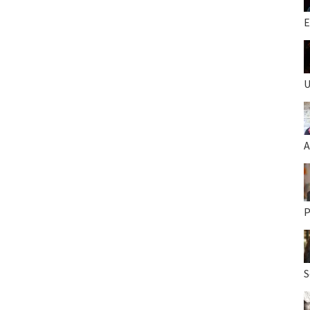
E
U
A
P
S