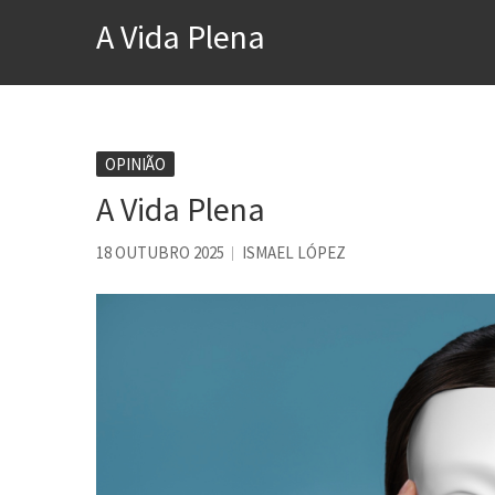
A construção da urbanidad
A Vida Plena
Aprender a fracassar é o s
Contardo Calligaris prega o
Esse tal de Rock Gaúcho
Os causos de Jorge Luis Bo
OPINIÃO
A Vida Plena
Voto obrigatório é correto
Se queres salvar o mundo, 
18 OUTUBRO 2025
ISMAEL LÓPEZ