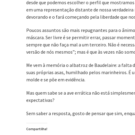
desde que podemos escolher o perfil que mostramos 
em uma representação distante de nossa verdadeira
devorando e o fará começando pela liberdade que nos
Poucos assuntos são mais repugnantes para o ânimo 
máscara. Ser livre é se permitir errar, passar mome
sempre que não faça mal a um terceiro. Não é necessá
versão de nós mesmos”; mas é que às vezes não som
Me vem à memória o albatroz de Baudelaire: a falta 
suas próprias asas, humilhado pelos marinheiros. É u
molde e se põe em evidência.
Mas quem sabe se a ave errática não está simplesmen
expectativas?
Sem saber a resposta, gosto de pensar que sim, enqu
Compartilha!