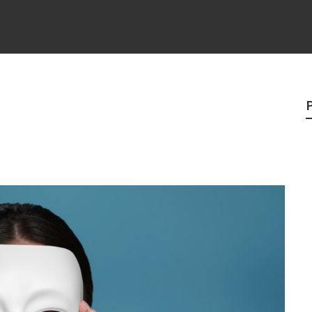
e
egredo do sucesso
 “direito à tristeza”
rges
?
o veganismo não é a resposta