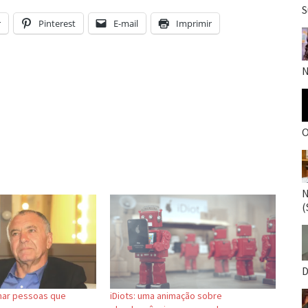
S
r
Pinterest
E-mail
Imprimir
N
O
N
(
D
mar pessoas que
iDiots: uma animação sobre