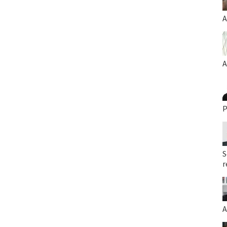
A
A
P
S
r
A