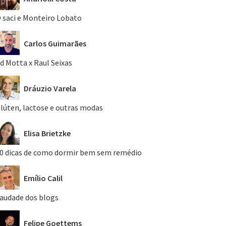
 saci e Monteiro Lobato
Carlos Guimarães
d Motta x Raul Seixas
Dráuzio Varela
lúten, lactose e outras modas
Elisa Brietzke
0 dicas de como dormir bem sem remédio
Emílio Calil
audade dos blogs
Felipe Goettems