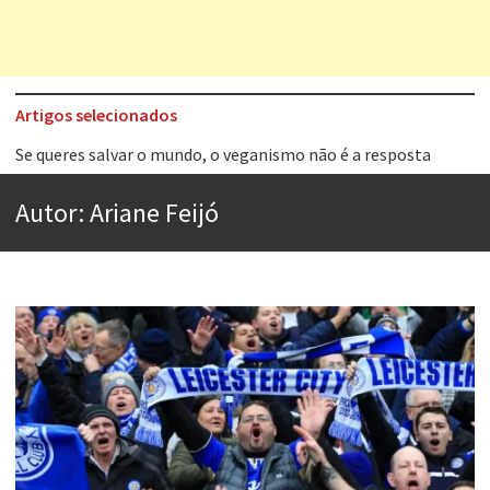
Artigos selecionados
Se queres salvar o mundo, o veganismo não é a resposta
Tem que filmar isso daí
A construção da urbanidade
Autor:
Ariane Feijó
Aprender a fracassar é o segredo do sucesso
Contardo Calligaris prega o “direito à tristeza”
Esse tal de Rock Gaúcho
Os causos de Jorge Luis Borges
Voto obrigatório é correto?