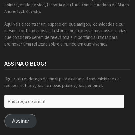
opinião, estilo de vida, filosofia e cultura, com a curadoria de Marco
Andrei Kichalowsky.
Aqui vais encontrar um espaço em que amigos, convidados e eu
mesmo contamos nossas histórias ou expressamos nossas ideias,
que considero serem de relevância e importância únicas para
promover uma reflexão sobre o mundo em que vivemos.
ASSINA O BLOG!
Digita teu endereço de email para assinar o Randomicidades e
receber notificações de novas publicações por email.
Endereço
de
email
Assinar