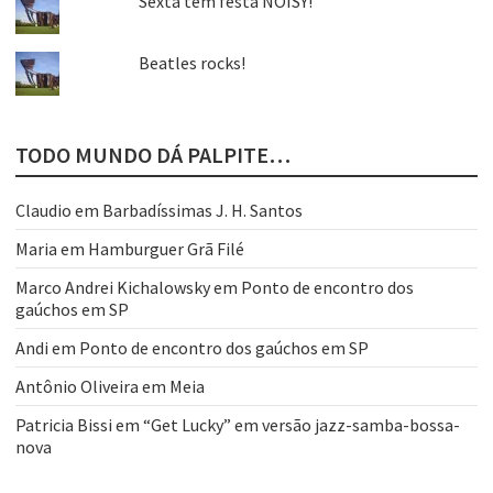
Sexta tem festa NOISY!
Beatles rocks!
TODO MUNDO DÁ PALPITE…
Claudio
em
Barbadíssimas J. H. Santos
Maria
em
Hamburguer Grã Filé
Marco Andrei Kichalowsky
em
Ponto de encontro dos
gaúchos em SP
Andi
em
Ponto de encontro dos gaúchos em SP
Antônio Oliveira
em
Meia
Patricia Bissi
em
“Get Lucky” em versão jazz-samba-bossa-
nova