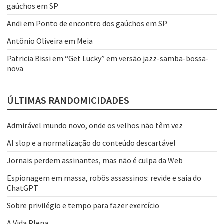
gaúchos em SP
Andi
em
Ponto de encontro dos gaúchos em SP
Antônio Oliveira
em
Meia
Patricia Bissi
em
“Get Lucky” em versão jazz-samba-bossa-
nova
ÚLTIMAS RANDOMICIDADES
Admirável mundo novo, onde os velhos não têm vez
AI slop e a normalização do conteúdo descartável
Jornais perdem assinantes, mas não é culpa da Web
Espionagem em massa, robôs assassinos: revide e saia do
ChatGPT
Sobre privilégio e tempo para fazer exercício
A Vida Plena