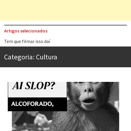
Artigos selecionados
Tem que filmar isso daí
A construção da urbanidade
Categoria:
Cultura
Aprender a fracassar é o segredo do sucesso
Contardo Calligaris prega o “direito à tristeza”
Esse tal de Rock Gaúcho
Os causos de Jorge Luis Borges
Voto obrigatório é correto?
Se queres salvar o mundo, o veganismo não é a resposta