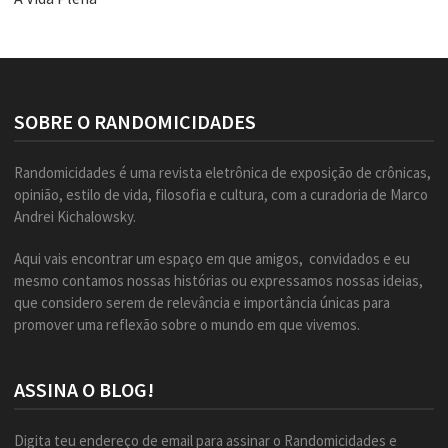
SOBRE O RANDOMICIDADES
Randomicidades é uma revista eletrônica de exposição de crônicas,
opinião, estilo de vida, filosofia e cultura, com a curadoria de Marco
Andrei Kichalowsky.
Aqui vais encontrar um espaço em que amigos, convidados e eu
mesmo contamos nossas histórias ou expressamos nossas ideias,
que considero serem de relevância e importância únicas para
promover uma reflexão sobre o mundo em que vivemos.
ASSINA O BLOG!
Digita teu endereço de email para assinar o Randomicidades e