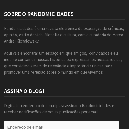
SOBRE O RANDOMICIDADES
Randomicidades é uma revista eletrônica de exposição de crônicas,
opinião, estilo de vida, filosofia e cultura, com a curadoria de Marco
Andrei Kichalowsky.
Aqui vais encontrar um espaço em que amigos, convidados e eu
mesmo contamos nossas histórias ou expressamos nossas ideias,
que considero serem de relevância e importância únicas para
promover uma reflexão sobre o mundo em que vivemos.
ASSINA O BLOG!
Digita teu endereço de email para assinar o Randomicidades e
receber notificações de novas publicações por email.
Endereço