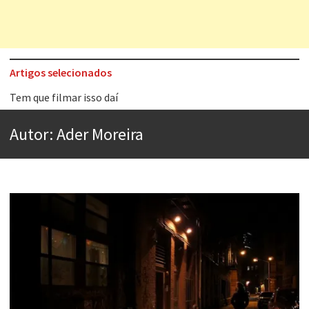
Artigos selecionados
Tem que filmar isso daí
A construção da urbanidade
Autor:
Ader Moreira
Aprender a fracassar é o segredo do sucesso
Contardo Calligaris prega o “direito à tristeza”
Esse tal de Rock Gaúcho
Os causos de Jorge Luis Borges
Voto obrigatório é correto?
Se queres salvar o mundo, o veganismo não é a resposta