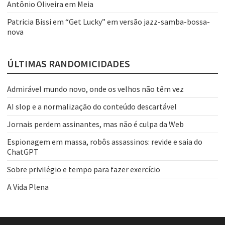
Antônio Oliveira
em
Meia
Patricia Bissi
em
“Get Lucky” em versão jazz-samba-bossa-
nova
ÚLTIMAS RANDOMICIDADES
Admirável mundo novo, onde os velhos não têm vez
AI slop e a normalização do conteúdo descartável
Jornais perdem assinantes, mas não é culpa da Web
Espionagem em massa, robôs assassinos: revide e saia do
ChatGPT
Sobre privilégio e tempo para fazer exercício
A Vida Plena