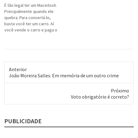
Inédito no mundo, o método
É tão legal ter um Macintosh.
consiste no
Principalmente quando ele
reprocessamento do soro
quebra. Para consertá-lo,
produzido durante a
basta você ter um carro. Aí
manufatura do queijo,
você vende o carro e paga o
convertendo…
conserto.Agora do Sergio
Faria, do Catarro Verde. Pior é
que tenho que concordar, de
uma certa maneira.
Anterior
Post
João Moreira Salles: Em memória de um outro crime
anterior:
Próximo
Próximo
Voto obrigatório é correto?
post:
PUBLICIDADE