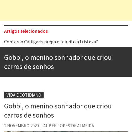
Artigos selecionados
Contardo Calligaris prega o “direito à tristeza”
Esse tal de Rock Gaúcho
Gobbi, o menino sonhador que criou
Os causos de Jorge Luis Borges
carros de sonhos
Voto obrigatório é correto?
Se queres salvar o mundo, o veganismo não é a resposta
Tem que filmar isso daí
VIDA E COTIDIANO
Gobbi, o menino sonhador que criou
A construção da urbanidade
carros de sonhos
Aprender a fracassar é o segredo do sucesso
2 NOVEMBRO 2020
AUBER LOPES DE ALMEIDA