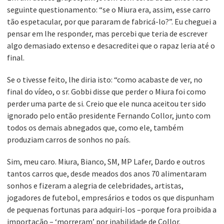
seguinte questionamento: “se o Miura era, assim, esse carro
tão espetacular, por que pararam de fabricá-lo?”. Eu cheguei a
pensar em lhe responder, mas percebi que teria de escrever
algo demasiado extenso e desacreditei que o rapaz leria até o
final.
Se o tivesse feito, lhe diria isto: “como acabaste de ver, no
final do vídeo, o sr. Gobbi disse que perder o Miura foi como
perder uma parte de si. Creio que ele nunca aceitou ter sido
ignorado pelo então presidente Fernando Collor, junto com
todos os demais abnegados que, como ele, também
produziam carros de sonhos no país.
Sim, meu caro. Miura, Bianco, SM, MP Lafer, Dardo e outros
tantos carros que, desde meados dos anos 70 alimentaram
sonhos e fizeram a alegria de celebridades, artistas,
jogadores de futebol, empresários e todos os que dispunham
de pequenas fortunas para adquiri-los –porque fora proibida a
importação – ‘morreram’ por inabilidade de Collor.