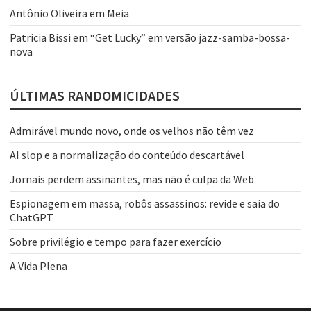
Antônio Oliveira
em
Meia
Patricia Bissi
em
“Get Lucky” em versão jazz-samba-bossa-
nova
ÚLTIMAS RANDOMICIDADES
Admirável mundo novo, onde os velhos não têm vez
AI slop e a normalização do conteúdo descartável
Jornais perdem assinantes, mas não é culpa da Web
Espionagem em massa, robôs assassinos: revide e saia do
ChatGPT
Sobre privilégio e tempo para fazer exercício
A Vida Plena