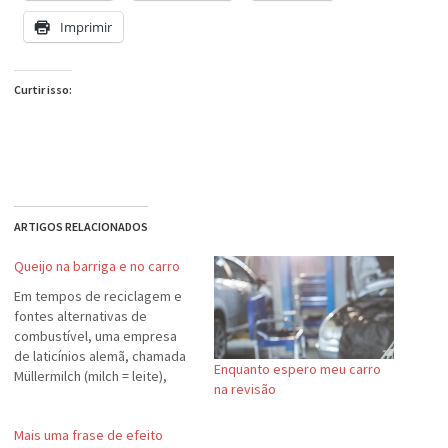
Imprimir
Curtir isso:
ARTIGOS RELACIONADOS
Queijo na barriga e no carro
Em tempos de reciclagem e
fontes alternativas de
combustível, uma empresa
de laticínios alemã, chamada
Enquanto espero meu carro
Müllermilch (milch = leite),
na revisão
revelou que vai produzir
etanol a partir de sobras de
Mais uma frase de efeito
queijo de sua produção.