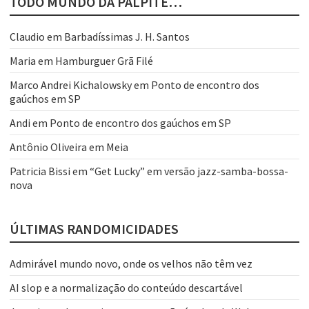
TODO MUNDO DÁ PALPITE…
Claudio
em
Barbadíssimas J. H. Santos
Maria
em
Hamburguer Grã Filé
Marco Andrei Kichalowsky
em
Ponto de encontro dos
gaúchos em SP
Andi
em
Ponto de encontro dos gaúchos em SP
Antônio Oliveira
em
Meia
Patricia Bissi
em
“Get Lucky” em versão jazz-samba-bossa-
nova
ÚLTIMAS RANDOMICIDADES
Admirável mundo novo, onde os velhos não têm vez
AI slop e a normalização do conteúdo descartável