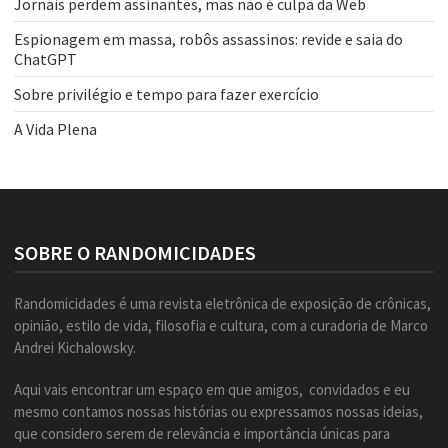
Jornais perdem assinantes, mas não é culpa da Web
Espionagem em massa, robôs assassinos: revide e saia do
ChatGPT
Sobre privilégio e tempo para fazer exercício
A Vida Plena
SOBRE O RANDOMICIDADES
Randomicidades é uma revista eletrônica de exposição de crônicas,
opinião, estilo de vida, filosofia e cultura, com a curadoria de Marco
Andrei Kichalowsky.
Aqui vais encontrar um espaço em que amigos, convidados e eu
mesmo contamos nossas histórias ou expressamos nossas ideias,
que considero serem de relevância e importância únicas para