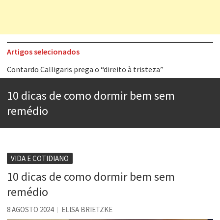
Artigos selecionados
Esse tal de Rock Gaúcho
Os causos de Jorge Luis Borges
10 dicas de como dormir bem sem
Voto obrigatório é correto?
remédio
Se queres salvar o mundo, o veganismo não é a resposta
Tem que filmar isso daí
A construção da urbanidade
VIDA E COTIDIANO
10 dicas de como dormir bem sem
Aprender a fracassar é o segredo do sucesso
remédio
Contardo Calligaris prega o “direito à tristeza”
8 AGOSTO 2024
ELISA BRIETZKE