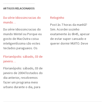
ARTIGOS RELACIONADOS
Da série Idiossincracias do
Reloginho
mundo…
Post às 7 horas da manhã?
Da série Idiossincracias do
Sim. Acordei sozinho
mundo Wintel ou Porque eu
exatamente às 6h45, apesar
gosto de MacOutra coisa
de estar super cansado e
inteligentíssima são estes
querer dormir MUITO. Deve
teclados paraguaios. Os
ser castigo divino. Logo eu,
caras conseguem colocar
que sempre dormi até tarde,
Florianópolis: sábado, 03 de
teclas como "Power", "Sleep"
agora me acordo na "hora
janeiro…
e "Wake" (para ligar/desligar,
certa". Estou começando a me
dormir e acordar o PC) logo
irritar com isto...
Florianópolis: sábado, 03 de
abaixo das teclas "Delete",
janeiro de 2004.Tostados do
"End" e "Page Down"...Claro,
dia anterior, resolvemos
*ninguém* usa essas teclas!
fazer um programa meio
Argh!Não preciso…
urbano durante o dia, para
fugir um pouco do sol. De
café tomado, fomos ao
shopping da cidade, fazer