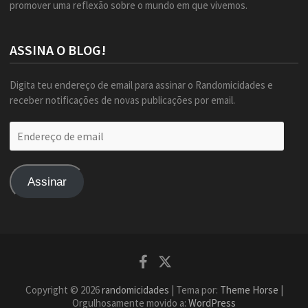
promover uma reflexão sobre o mundo em que vivemos.
ASSINA O BLOG!
Digita teu endereço de email para assinar o Randomicidades e
receber notificações de novas publicações por email.
Endereço
de
email
Assinar
Facebook
Twitter
Copyright © 2026
randomicidades
| Tema por:
Theme Horse
|
Orgulhosamente movido a:
WordPress