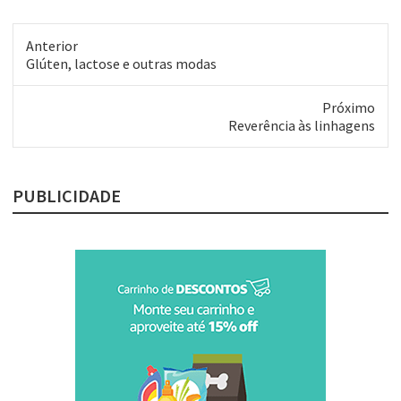
uma visita comercial.
Obviamente, o resultado foi a
compra de alguns elementos
Anterior
importantes que estavam
Post
Glúten, lactose e outras modas
em…
anterior:
Próximo
Próximo
Reverência às linhagens
post:
PUBLICIDADE