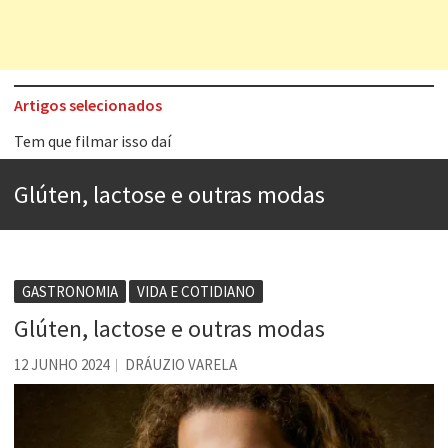
Artigos selecionados
Tem que filmar isso daí
A construção da urbanidade
Glúten, lactose e outras modas
Aprender a fracassar é o segredo do sucesso
Contardo Calligaris prega o “direito à tristeza”
Esse tal de Rock Gaúcho
GASTRONOMIA
VIDA E COTIDIANO
Os causos de Jorge Luis Borges
Glúten, lactose e outras modas
Voto obrigatório é correto?
12 JUNHO 2024
DRÁUZIO VARELA
Se queres salvar o mundo, o veganismo não é a resposta