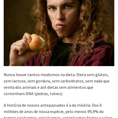
Nunca houve tantos modismos na dieta. Dieta sem glúten,
sem lactose, sem gordura, sem carboidratos, sem nada que
venha dos animais e até dietas sem alimentos que
contenham DNA (pedras, talvez).
A história de nossos antepassados é a da miséria. Dos 6
milhões de anos de nossa espécie, pelo menos 99,9% do
tempo caçávamos, pescávamos, coletávamos frutos e raízes