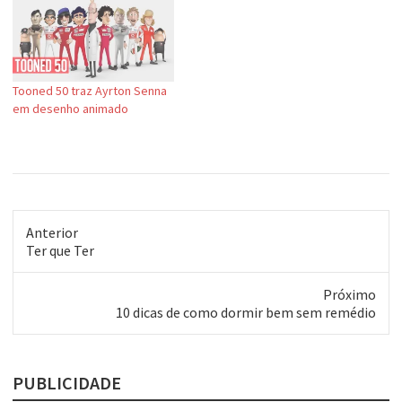
Tooned 50 traz Ayrton Senna
em desenho animado
Anterior
Post
Ter que Ter
anterior:
Próximo
Próximo
10 dicas de como dormir bem sem remédio
post:
PUBLICIDADE