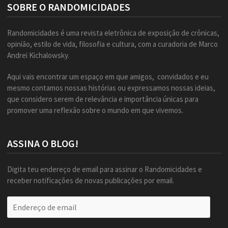
SOBRE O RANDOMICIDADES
Randomicidades é uma revista eletrônica de exposição de crônicas,
opinião, estilo de vida, filosofia e cultura, com a curadoria de Marco
Andrei Kichalowsky.
Aqui vais encontrar um espaço em que amigos, convidados e eu
mesmo contamos nossas histórias ou expressamos nossas ideias,
que considero serem de relevância e importância únicas para
promover uma reflexão sobre o mundo em que vivemos.
ASSINA O BLOG!
Digita teu endereço de email para assinar o Randomicidades e
receber notificações de novas publicações por email.
Endereço
de
email