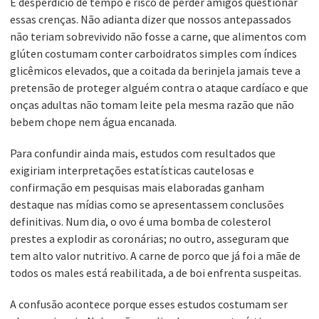
É desperdício de tempo e risco de perder amigos questionar
essas crenças. Não adianta dizer que nossos antepassados
não teriam sobrevivido não fosse a carne, que alimentos com
glúten costumam conter carboidratos simples com índices
glicêmicos elevados, que a coitada da berinjela jamais teve a
pretensão de proteger alguém contra o ataque cardíaco e que
onças adultas não tomam leite pela mesma razão que não
bebem chope nem água encanada.
Para confundir ainda mais, estudos com resultados que
exigiriam interpretações estatísticas cautelosas e
confirmação em pesquisas mais elaboradas ganham
destaque nas mídias como se apresentassem conclusões
definitivas. Num dia, o ovo é uma bomba de colesterol
prestes a explodir as coronárias; no outro, asseguram que
tem alto valor nutritivo. A carne de porco que já foi a mãe de
todos os males está reabilitada, a de boi enfrenta suspeitas.
A confusão acontece porque esses estudos costumam ser