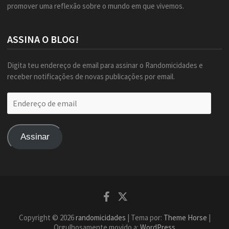
promover uma reflexão sobre o mundo em que vivemos.
ASSINA O BLOG!
Digita teu endereço de email para assinar o Randomicidades e
receber notificações de novas publicações por email.
Endereço
de
email
Assinar
Facebook
Twitter
Copyright © 2026
randomicidades
| Tema por:
Theme Horse
|
Orgulhosamente movido a:
WordPress