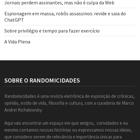
Jornais perdem assinantes, mas não é culpa da Web
Espionagem em massa, robôs assassinos: revide e saia do
ChatGPT
Sobre privilégio e tempo para fazer exercício
A Vida Plena
SOBRE O RANDOMICIDADES
Randomicidades é uma revista eletrônica de exposição de crônicas,
opinião, estilo de vida, filosofia e cultura, com a curadoria de Marco
Andrei Kichalowsky.
Aqui vais encontrar um espaço em que amigos, convidados e eu
mesmo contamos nossas histórias ou expressamos nossas ideias,
que considero serem de relevância e importância únicas para