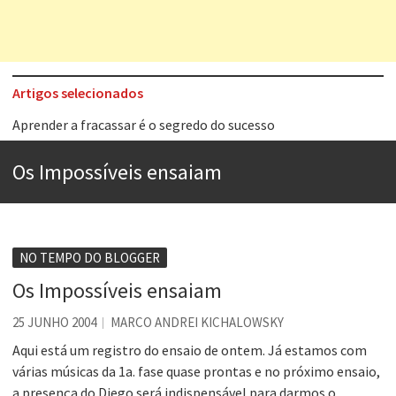
Artigos selecionados
Aprender a fracassar é o segredo do sucesso
Contardo Calligaris prega o “direito à tristeza”
Os Impossíveis ensaiam
Esse tal de Rock Gaúcho
Os causos de Jorge Luis Borges
Voto obrigatório é correto?
NO TEMPO DO BLOGGER
Se queres salvar o mundo, o veganismo não é a resposta
Os Impossíveis ensaiam
Tem que filmar isso daí
25 JUNHO 2004
MARCO ANDREI KICHALOWSKY
A construção da urbanidade
Aqui está um registro do ensaio de ontem. Já estamos com
várias músicas da 1a. fase quase prontas e no próximo ensaio,
a presença do Diego será indispensável para darmos o