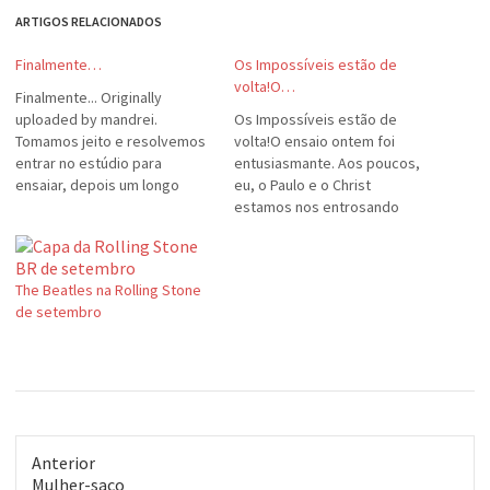
ARTIGOS RELACIONADOS
Finalmente…
Os Impossíveis estão de
volta!O…
Finalmente... Originally
uploaded by mandrei.
Os Impossíveis estão de
Tomamos jeito e resolvemos
volta!O ensaio ontem foi
entrar no estúdio para
entusiasmante. Aos poucos,
ensaiar, depois um longo
eu, o Paulo e o Christ
tempo de recesso e ensaios
estamos nos entrosando
"caseiros". Aguardem
cada vez mais e descobrimos
novidades para o segundo
que nossas afinidades vão
semestre!
além dos Beatles: chegam em
The Beatles na Rolling Stone
Smiths, Blur e por aí vai. É
de setembro
muito fácil quando a banda
tem sensibilidade musical.
Escolhemos…
Anterior
Post
Mulher-saco