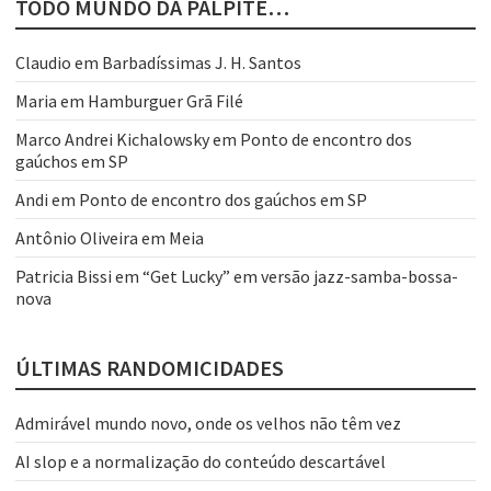
TODO MUNDO DÁ PALPITE…
Claudio
em
Barbadíssimas J. H. Santos
Maria
em
Hamburguer Grã Filé
Marco Andrei Kichalowsky
em
Ponto de encontro dos
gaúchos em SP
Andi
em
Ponto de encontro dos gaúchos em SP
Antônio Oliveira
em
Meia
Patricia Bissi
em
“Get Lucky” em versão jazz-samba-bossa-
nova
ÚLTIMAS RANDOMICIDADES
Admirável mundo novo, onde os velhos não têm vez
AI slop e a normalização do conteúdo descartável