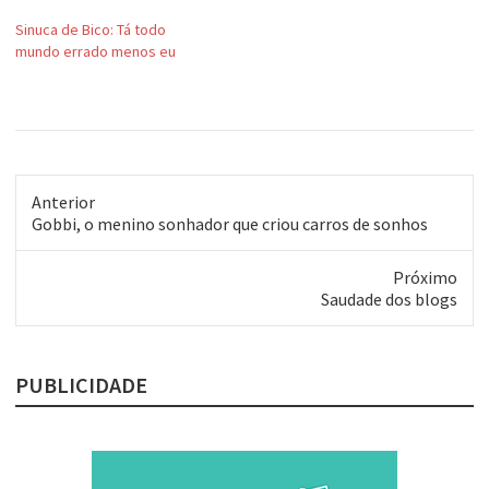
vencerem em suas
Sinuca de Bico: Tá todo
categorias (o próprio Emílio
mundo errado menos eu
Santiago, que concorreu com
o Vitor), considero a vitória
do Vitor muito significativa.
Ele é um cara que escolheu
viver em…
Anterior
Post
Gobbi, o menino sonhador que criou carros de sonhos
anterior:
Próximo
Próximo
Saudade dos blogs
post:
PUBLICIDADE