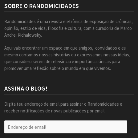
SOBRE O RANDOMICIDADES
Randomicidades é uma revista eletrônica de exposição de crônicas,
opinião, estilo de vida, filosofia e cultura, com a curadoria de Marco
Andrei Kichalowsky.
Aqui vais encontrar um espaço em que amigos, convidados e eu
mesmo contamos nossas histórias ou expressamos nossas ideias,
que considero serem de relevância e importância únicas para
promover uma reflexão sobre o mundo em que vivemos.
ASSINA O BLOG!
Digita teu endereço de email para assinar o Randomicidades e
receber notificações de novas publicações por email.
Endereço
de
email