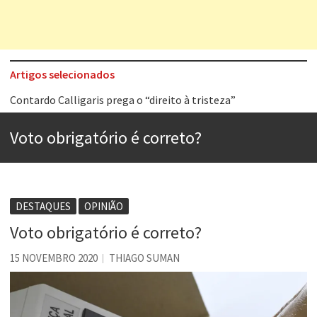
Artigos selecionados
Contardo Calligaris prega o “direito à tristeza”
Esse tal de Rock Gaúcho
Voto obrigatório é correto?
Os causos de Jorge Luis Borges
Voto obrigatório é correto?
Se queres salvar o mundo, o veganismo não é a resposta
DESTAQUES
OPINIÃO
Tem que filmar isso daí
Voto obrigatório é correto?
A construção da urbanidade
15 NOVEMBRO 2020
THIAGO SUMAN
Aprender a fracassar é o segredo do sucesso