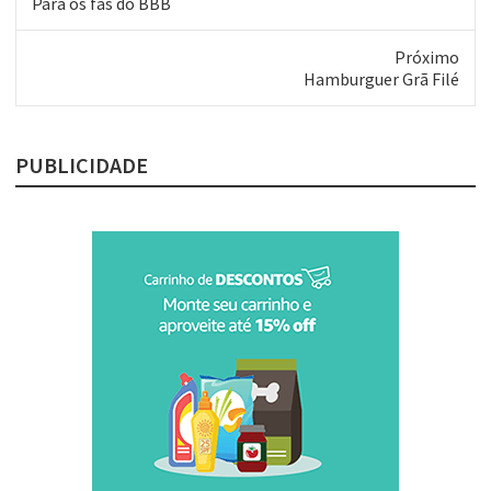
Post
Para os fãs do BBB
anterior:
Próximo
Próximo
Hamburguer Grã Filé
post:
PUBLICIDADE