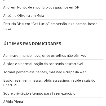
Andi
em
Ponto de encontro dos gaúchos em SP
Antônio Oliveira
em
Meia
Patricia Bissi
em
“Get Lucky” em versão jazz-samba-bossa-
nova
ÚLTIMAS RANDOMICIDADES
Admirável mundo novo, onde os velhos não têm vez
AI slop e a normalização do conteúdo descartável
Jornais perdem assinantes, mas não é culpa da Web
Espionagem em massa, robôs assassinos: revide e saia do
ChatGPT
Sobre privilégio e tempo para fazer exercício
A Vida Plena