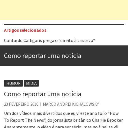
Artigos selecionados
Contardo Calligaris prega o “direito à tristeza”
Esse tal de Rock Gaúcho
Como reportar uma notícia
Os causos de Jorge Luis Borges
Voto obrigatório é correto?
Se queres salvar o mundo, o veganismo não é a resposta
HUMOR
MÍDIA
Tem que filmar isso daí
Como reportar uma notícia
A construção da urbanidade
23 FEVEREIRO 2010
MARCO ANDREI KICHALOWSKY
Aprender a fracassar é o segredo do sucesso
Um dos vídeos mais divertidos que eu vi este ano foi o “How
To Report The News”, do jornalista britânico Charlie Brooker.
Aparentemente, o vídeo é para ser sério, mas no final se vê