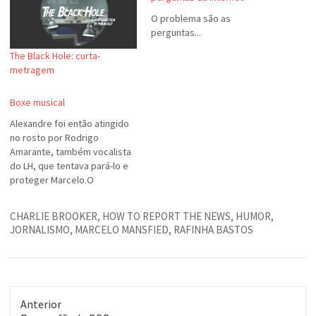
O problema são as
perguntas...
The Black Hole: curta-
metragem
Boxe musical
Alexandre foi então atingido
no rosto por Rodrigo
Amarante, também vocalista
do LH, que tentava pará-lo e
proteger Marcelo.O
"Alexandre", citado aí em
cima, é o Chorão, vocalista do
CHARLIE BROOKER
,
HOW TO REPORT THE NEWS
,
HUMOR
,
Charlie Brown Jr.. Irritado com
JORNALISMO
,
MARCELO MANSFIED
,
RAFINHA BASTOS
declarações feitas por
Marcelo Camelo, dos Los
Hermanos, o rapaz resolveu
partir para a ignorância,
metendo…
Anterior