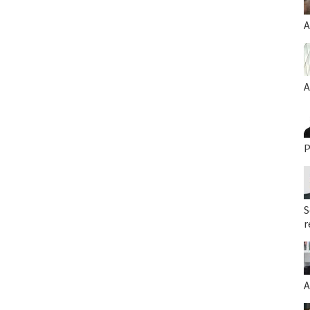
A
A
P
S
r
A