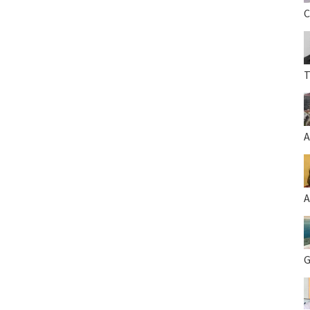
C
T
A
A
G