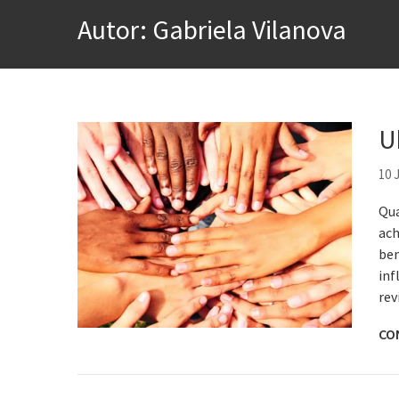
A construção da urbanidad
Autor:
Gabriela Vilanova
Aprender a fracassar é o s
Contardo Calligaris prega o
Esse tal de Rock Gaúcho
Os causos de Jorge Luis Bo
U
Voto obrigatório é correto
10 
Qua
ach
bem
inf
rev
CO