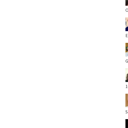
O
E
G
1
S