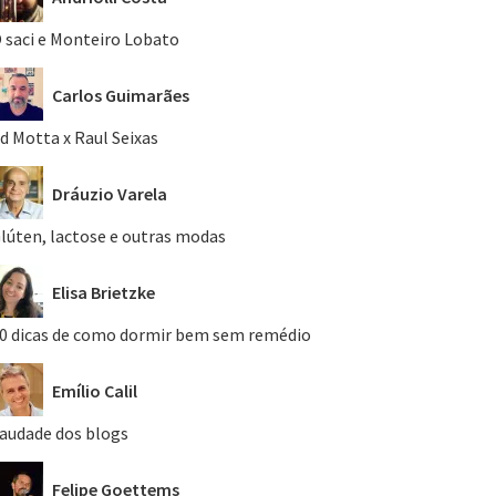
 saci e Monteiro Lobato
Carlos Guimarães
d Motta x Raul Seixas
Dráuzio Varela
lúten, lactose e outras modas
Elisa Brietzke
0 dicas de como dormir bem sem remédio
Emílio Calil
audade dos blogs
Felipe Goettems