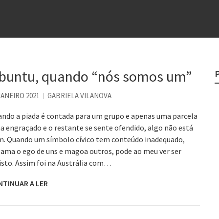
e
egredo do sucesso
 “direito à tristeza”
rges
buntu, quando “nós somos um”
?
JANEIRO 2021
GABRIELA VILANOVA
ndo a piada é contada para um grupo e apenas uma parcela
a engraçado e o restante se sente ofendido, algo não está
. Quando um símbolo cívico tem conteúdo inadequado,
lama o ego de uns e magoa outros, pode ao meu ver ser
isto. Assim foi na Austrália com…
NTINUAR A LER