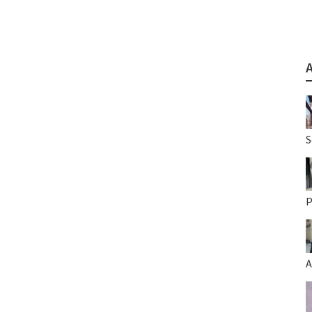
S
P
A