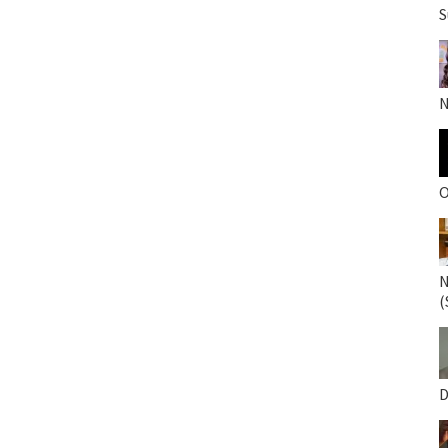
S
N
O
N
(
D