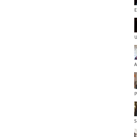
E
U
A
P
S