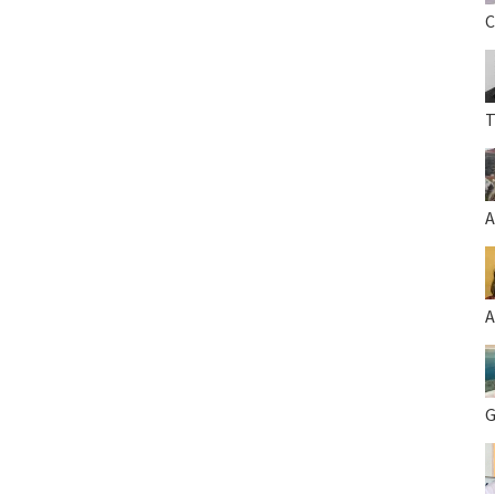
C
T
A
A
G