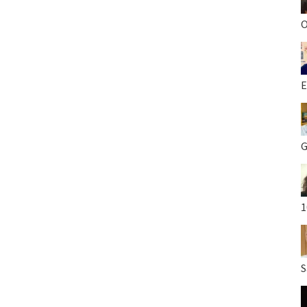
O
E
G
1
S