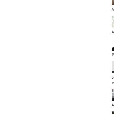
A
A
P
S
r
A