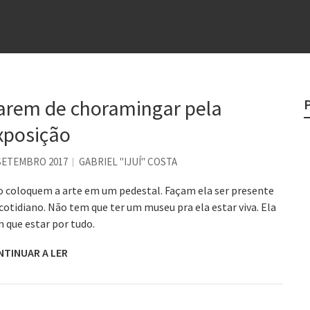
e
egredo do sucesso
 “direito à tristeza”
rges
arem de choramingar pela
?
xposição
o veganismo não é a resposta
SETEMBRO 2017
GABRIEL "IJUÍ" COSTA
 coloquem a arte em um pedestal. Façam ela ser presente
cotidiano. Não tem que ter um museu pra ela estar viva. Ela
 que estar por tudo.
NTINUAR A LER