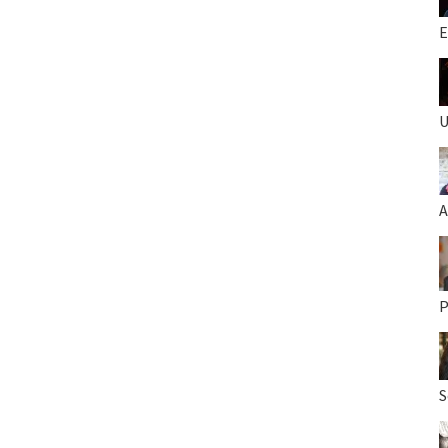
E
U
A
P
S