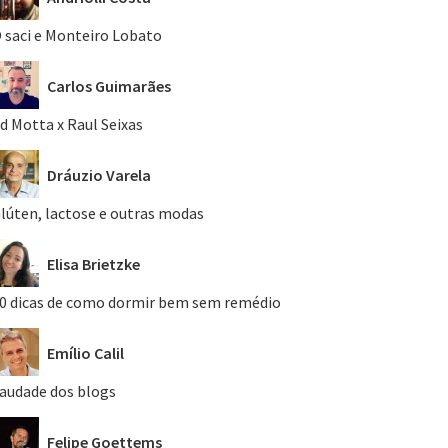
 saci e Monteiro Lobato
Carlos Guimarães
d Motta x Raul Seixas
Dráuzio Varela
lúten, lactose e outras modas
Elisa Brietzke
0 dicas de como dormir bem sem remédio
Emílio Calil
audade dos blogs
Felipe Goettems