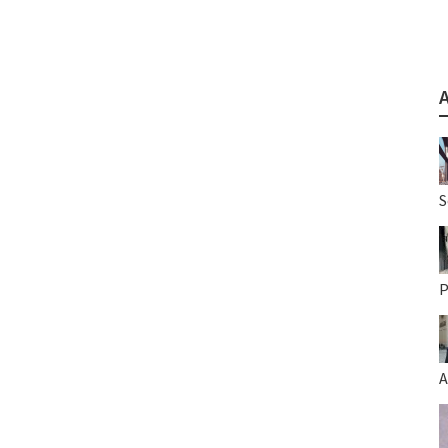
S
P
A