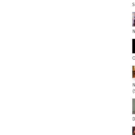
S
N
O
N
(
D