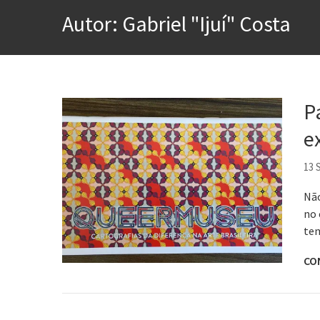
A construção da urbanidad
Autor:
Gabriel "Ijuí" Costa
Aprender a fracassar é o s
Contardo Calligaris prega o
Esse tal de Rock Gaúcho
Os causos de Jorge Luis Bo
P
Voto obrigatório é correto
e
Se queres salvar o mundo, 
13 
Não
no 
tem
CO