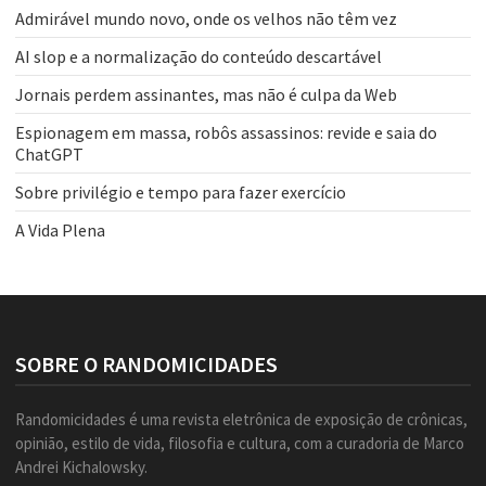
Admirável mundo novo, onde os velhos não têm vez
AI slop e a normalização do conteúdo descartável
Jornais perdem assinantes, mas não é culpa da Web
Espionagem em massa, robôs assassinos: revide e saia do
ChatGPT
Sobre privilégio e tempo para fazer exercício
A Vida Plena
SOBRE O RANDOMICIDADES
Randomicidades é uma revista eletrônica de exposição de crônicas,
opinião, estilo de vida, filosofia e cultura, com a curadoria de Marco
Andrei Kichalowsky.