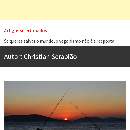
Artigos selecionados
Tem que filmar isso daí
A construção da urbanidade
Autor:
Christian Serapião
Aprender a fracassar é o segredo do sucesso
Contardo Calligaris prega o “direito à tristeza”
Esse tal de Rock Gaúcho
Os causos de Jorge Luis Borges
Voto obrigatório é correto?
Se queres salvar o mundo, o veganismo não é a resposta