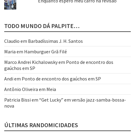
Enquanto espero meu carro na revisão
TODO MUNDO DÁ PALPITE…
Claudio
em
Barbadíssimas J. H. Santos
Maria
em
Hamburguer Grã Filé
Marco Andrei Kichalowsky
em
Ponto de encontro dos
gaúchos em SP
Andi
em
Ponto de encontro dos gaúchos em SP
Antônio Oliveira
em
Meia
Patricia Bissi
em
“Get Lucky” em versão jazz-samba-bossa-
nova
ÚLTIMAS RANDOMICIDADES