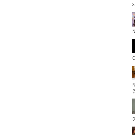
S
N
O
N
(
D