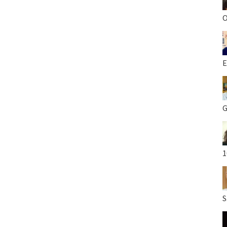
O
E
G
1
S