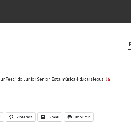
rges
?
o veganismo não é a resposta
e
egredo do sucesso
Feet” do Junior Senior. Esta música é ducaraleous.
Já
r
Pinterest
E-mail
Imprimir