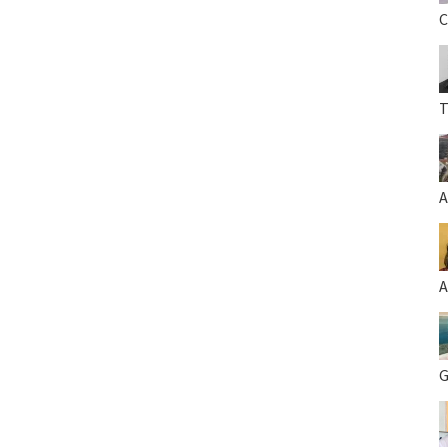
C
T
A
A
G