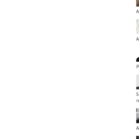
A
A
P
S
r
A