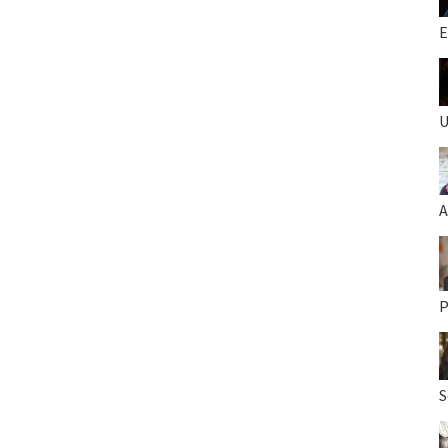
E
U
A
P
S