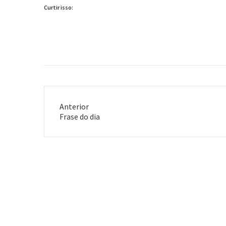
Curtir isso:
Anterior
Post
Frase do dia
anterior: