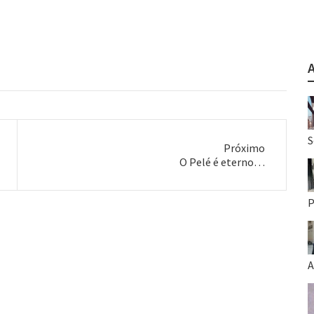
S
Próximo
Próximo
O Pelé é eterno…
post:
P
A