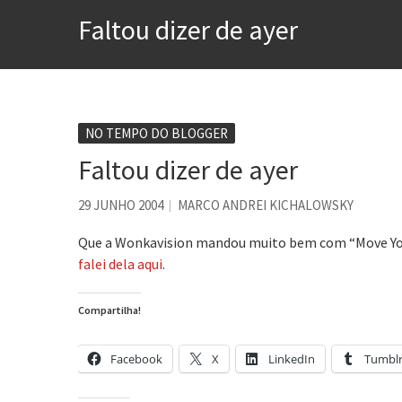
Esse tal de Rock Gaúcho
Faltou dizer de ayer
Os causos de Jorge Luis Bo
Voto obrigatório é correto
Se queres salvar o mundo, 
Tem que filmar isso daí
NO TEMPO DO BLOGGER
Faltou dizer de ayer
A construção da urbanidad
Aprender a fracassar é o s
29 JUNHO 2004
MARCO ANDREI KICHALOWSKY
Que a Wonkavision mandou muito bem com “Move Your 
falei dela aqui
.
Compartilha!
Facebook
X
LinkedIn
Tumbl