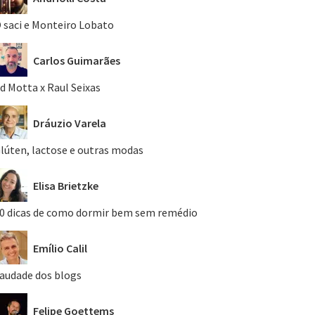
 saci e Monteiro Lobato
Carlos Guimarães
d Motta x Raul Seixas
Dráuzio Varela
lúten, lactose e outras modas
Elisa Brietzke
0 dicas de como dormir bem sem remédio
Emílio Calil
audade dos blogs
Felipe Goettems