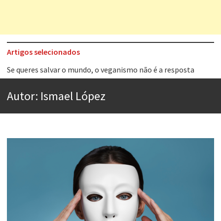
Artigos selecionados
Tem que filmar isso daí
A construção da urbanidade
Autor:
Ismael López
Aprender a fracassar é o segredo do sucesso
Contardo Calligaris prega o “direito à tristeza”
Esse tal de Rock Gaúcho
Os causos de Jorge Luis Borges
Voto obrigatório é correto?
Se queres salvar o mundo, o veganismo não é a resposta