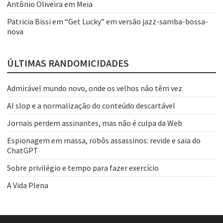
Antônio Oliveira
em
Meia
Patricia Bissi
em
“Get Lucky” em versão jazz-samba-bossa-
nova
ÚLTIMAS RANDOMICIDADES
Admirável mundo novo, onde os velhos não têm vez
AI slop e a normalização do conteúdo descartável
Jornais perdem assinantes, mas não é culpa da Web
Espionagem em massa, robôs assassinos: revide e saia do
ChatGPT
Sobre privilégio e tempo para fazer exercício
A Vida Plena