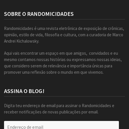
SOBRE O RANDOMICIDADES
Randomicidades é uma revista eletrônica de exposição de crônicas,
opinião, estilo de vida, filosofia e cultura, com a curadoria de Marco
Andrei Kichalowsky.
Aqui vais encontrar um espaço em que amigos, convidados e eu
mesmo contamos nossas histórias ou expressamos nossas ideias,
que considero serem de relevância e importância únicas para
promover uma reflexão sobre o mundo em que vivemos.
ASSINA O BLOG!
Digita teu endereço de email para assinar o Randomicidades e
receber notificações de novas publicações por email.
Endereço