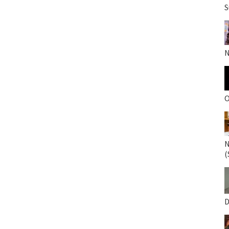
S
N
O
N
(
D