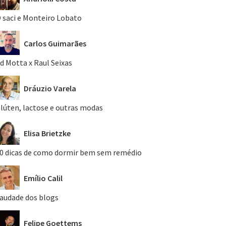
 saci e Monteiro Lobato
Carlos Guimarães
d Motta x Raul Seixas
Dráuzio Varela
lúten, lactose e outras modas
Elisa Brietzke
0 dicas de como dormir bem sem remédio
Emílio Calil
audade dos blogs
Felipe Goettems