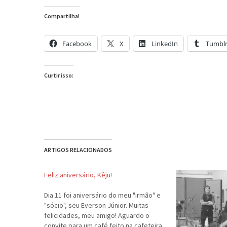
Compartilha!
Facebook
X
LinkedIn
Tumbl
Curtir isso:
ARTIGOS RELACIONADOS
Feliz aniversário, Kêju!
Dia 11 foi aniversário do meu "irmão" e
"sócio", seu Everson Júnior. Muitas
felicidades, meu amigo! Aguardo o
convite para um café feito na cafeteira