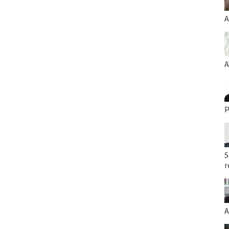
A
A
P
S
r
A