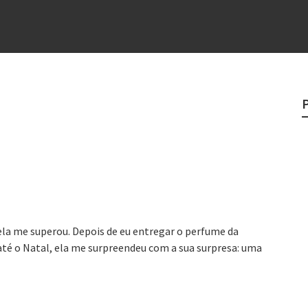
?
o veganismo não é a resposta
e
egredo do sucesso
 “direito à tristeza”
ela me superou. Depois de eu entregar o perfume da
até o Natal, ela me surpreendeu com a sua surpresa: uma