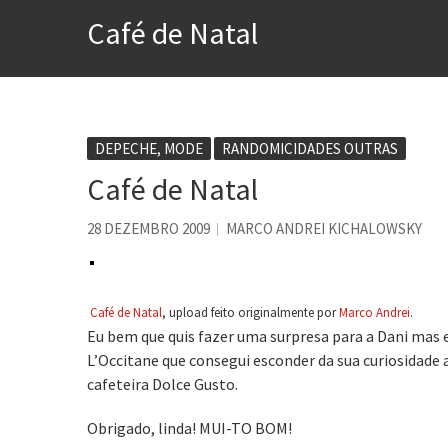
Voto obrigatório é correto
Café de Natal
Se queres salvar o mundo, 
Tem que filmar isso daí
A construção da urbanidad
Aprender a fracassar é o s
DEPECHE, MODE
RANDOMICIDADES OUTRAS
Café de Natal
Contardo Calligaris prega o
Esse tal de Rock Gaúcho
28 DEZEMBRO 2009
MARCO ANDREI KICHALOWSKY
Café de Natal
, upload feito originalmente por
Marco Andrei
.
Eu bem que quis fazer uma surpresa para a Dani mas 
L’Occitane que consegui esconder da sua curiosidade 
cafeteira Dolce Gusto.
Obrigado, linda! MUI-TO BOM!