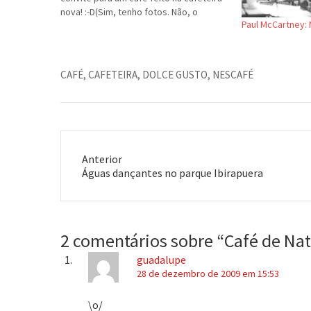
nova! :-D(Sim, tenho fotos. Não, o
Paul McCartney:
Blogger não deixou eu publicá-las.
Ainda.)
CAFÉ
,
CAFETEIRA
,
DOLCE GUSTO
,
NESCAFÉ
Anterior
Post
Águas dançantes no parque Ibirapuera
anterior:
2 comentários sobre “
Café de Nat
guadalupe
28 de dezembro de 2009 em 15:53
\o/