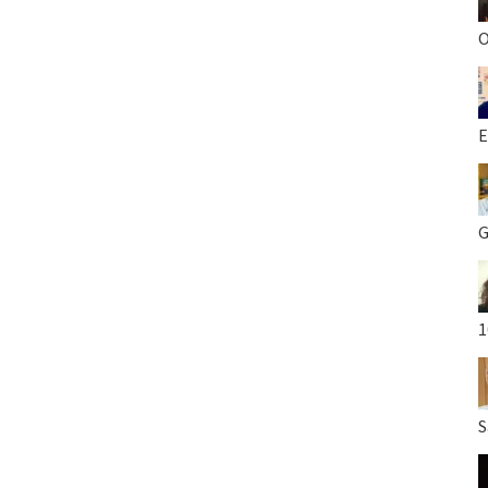
O
E
G
1
S