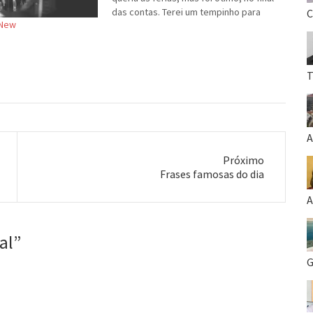
das contas. Terei um tempinho para
C
 New
mim mesmo, para descansar o corpo e
a mente, e realinhar meus caminhos…
T
A
Próximo
Próximo
Frases famosas do dia
post:
A
al
”
G