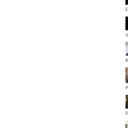
E
U
A
P
S