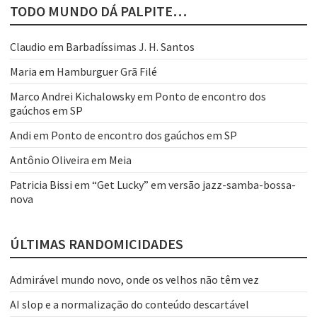
TODO MUNDO DÁ PALPITE…
Claudio
em
Barbadíssimas J. H. Santos
Maria
em
Hamburguer Grã Filé
Marco Andrei Kichalowsky
em
Ponto de encontro dos
gaúchos em SP
Andi
em
Ponto de encontro dos gaúchos em SP
Antônio Oliveira
em
Meia
Patricia Bissi
em
“Get Lucky” em versão jazz-samba-bossa-
nova
ÚLTIMAS RANDOMICIDADES
Admirável mundo novo, onde os velhos não têm vez
AI slop e a normalização do conteúdo descartável