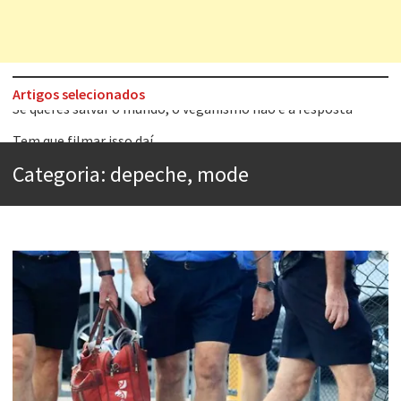
Artigos selecionados
Tem que filmar isso daí
A construção da urbanidade
Categoria:
depeche, mode
Aprender a fracassar é o segredo do sucesso
Contardo Calligaris prega o “direito à tristeza”
Esse tal de Rock Gaúcho
Os causos de Jorge Luis Borges
Voto obrigatório é correto?
Se queres salvar o mundo, o veganismo não é a resposta