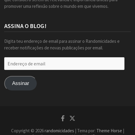
promover uma reflexão sobre o mundo em que vivemos.
ASSINA O BLOG!
Digita teu endereço de email para assinar o Randomicidades e
receber notificações de novas publicações por email.
Endereço
de
email
Assinar
Facebook
Twitter
Copyright © 2026
randomicidades
| Tema por:
Theme Horse
|