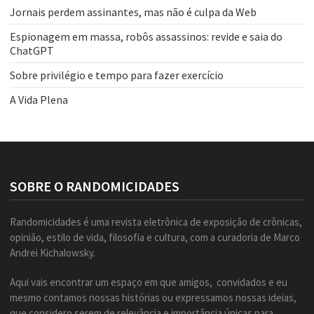
Jornais perdem assinantes, mas não é culpa da Web
Espionagem em massa, robôs assassinos: revide e saia do
ChatGPT
Sobre privilégio e tempo para fazer exercício
A Vida Plena
SOBRE O RANDOMICIDADES
Randomicidades é uma revista eletrônica de exposição de crônicas,
opinião, estilo de vida, filosofia e cultura, com a curadoria de Marco
Andrei Kichalowsky.
Aqui vais encontrar um espaço em que amigos, convidados e eu
mesmo contamos nossas histórias ou expressamos nossas ideias,
que considero serem de relevância e importância únicas para