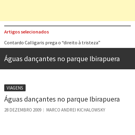
Artigos selecionados
Contardo Calligaris prega o “direito à tristeza”
Esse tal de Rock Gaúcho
Águas dançantes no parque Ibirapuera
Os causos de Jorge Luis Borges
Voto obrigatório é correto?
Se queres salvar o mundo, o veganismo não é a resposta
VIAGENS
Tem que filmar isso daí
Águas dançantes no parque Ibirapuera
A construção da urbanidade
28 DEZEMBRO 2009
MARCO ANDREI KICHALOWSKY
Aprender a fracassar é o segredo do sucesso