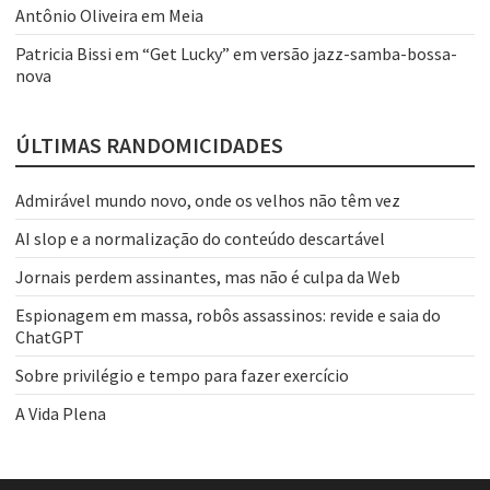
Antônio Oliveira
em
Meia
Patricia Bissi
em
“Get Lucky” em versão jazz-samba-bossa-
nova
ÚLTIMAS RANDOMICIDADES
Admirável mundo novo, onde os velhos não têm vez
AI slop e a normalização do conteúdo descartável
Jornais perdem assinantes, mas não é culpa da Web
Espionagem em massa, robôs assassinos: revide e saia do
ChatGPT
Sobre privilégio e tempo para fazer exercício
A Vida Plena