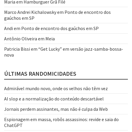
Maria
em
Hamburguer Grã Filé
Marco Andrei Kichalowsky
em
Ponto de encontro dos
gaúchos em SP
Andi
em
Ponto de encontro dos gaúchos em SP
Antônio Oliveira
em
Meia
Patricia Bissi
em
“Get Lucky” em versão jazz-samba-bossa-
nova
ÚLTIMAS RANDOMICIDADES
Admirável mundo novo, onde os velhos não têm vez
AI slop e a normalização do conteúdo descartável
Jornais perdem assinantes, mas não é culpa da Web
Espionagem em massa, robôs assassinos: revide e saia do
ChatGPT