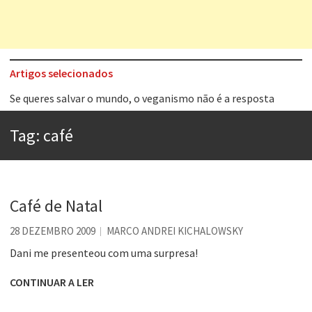
Artigos selecionados
Tem que filmar isso daí
A construção da urbanidade
Tag:
café
Aprender a fracassar é o segredo do sucesso
Contardo Calligaris prega o “direito à tristeza”
Esse tal de Rock Gaúcho
Café de Natal
Os causos de Jorge Luis Borges
28 DEZEMBRO 2009
MARCO ANDREI KICHALOWSKY
Voto obrigatório é correto?
Dani me presenteou com uma surpresa!
Se queres salvar o mundo, o veganismo não é a resposta
CONTINUAR A LER