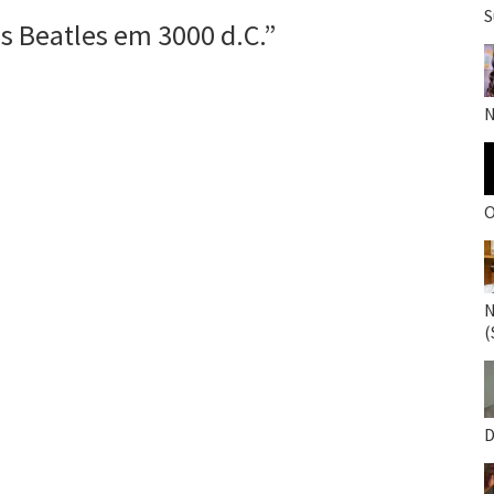
S
s Beatles em 3000 d.C.
”
N
O
N
(
D