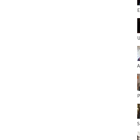
E
U
A
P
S