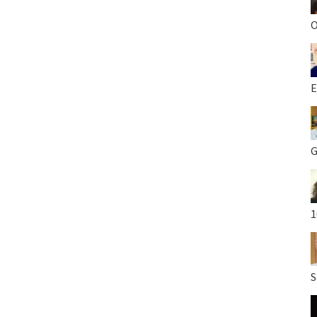
O
E
G
1
S