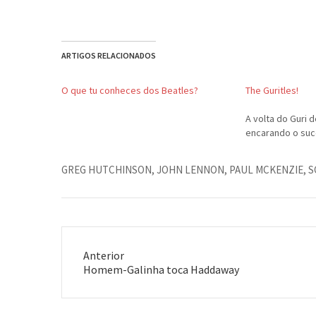
ARTIGOS RELACIONADOS
O que tu conheces dos Beatles?
The Guritles!
A volta do Guri 
encarando o suc
GREG HUTCHINSON
,
JOHN LENNON
,
PAUL MCKENZIE
,
S
Anterior
Post
Homem-Galinha toca Haddaway
anterior: