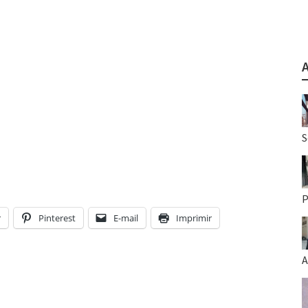
S
P
r
Pinterest
E-mail
Imprimir
A