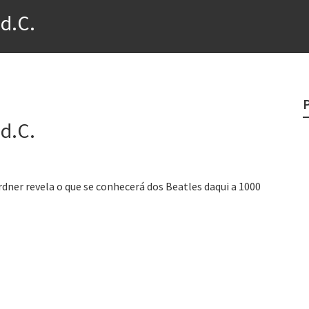
?
d.C.
o veganismo não é a resposta
e
egredo do sucesso
d.C.
 “direito à tristeza”
dner revela o que se conhecerá dos Beatles daqui a 1000