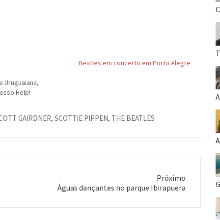
C
T
Beatles em concerto em Porto Alegre
de Uruguaiana,
esso Help!
A
COTT GAIRDNER
,
SCOTTIE PIPPEN
,
THE BEATLES
A
Próximo
G
Próximo
Águas dançantes no parque Ibirapuera
post: