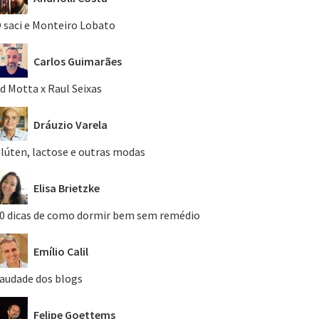
 saci e Monteiro Lobato
Carlos Guimarães
d Motta x Raul Seixas
Dráuzio Varela
lúten, lactose e outras modas
Elisa Brietzke
0 dicas de como dormir bem sem remédio
Emílio Calil
audade dos blogs
Felipe Goettems