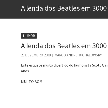
Voto obrigatório é correto
A lenda dos Beatles em 3000 
Se queres salvar o mundo, 
Tem que filmar isso daí
A construção da urbanidad
Aprender a fracassar é o s
HUMOR
A lenda dos Beatles em 3000 
Contardo Calligaris prega o
28 DEZEMBRO 2009
MARCO ANDREI KICHALOWSKY
Este esquete muito divertido do humorista Scott Gair
anos.
MUI-TO BOM!