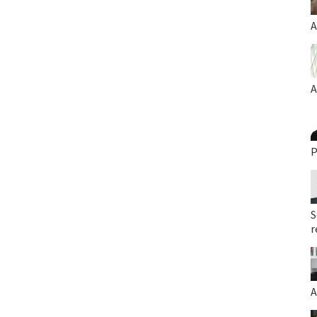
A
A
P
S
r
A