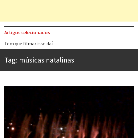
Artigos selecionados
Tem que filmar isso daí
A construção da urbanidade
Tag:
músicas natalinas
Aprender a fracassar é o segredo do sucesso
Contardo Calligaris prega o “direito à tristeza”
Esse tal de Rock Gaúcho
Os causos de Jorge Luis Borges
Voto obrigatório é correto?
Se queres salvar o mundo, o veganismo não é a resposta