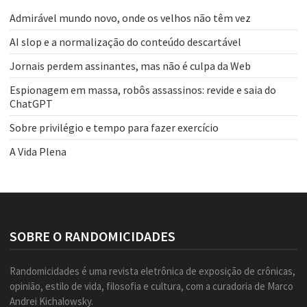
Admirável mundo novo, onde os velhos não têm vez
AI slop e a normalização do conteúdo descartável
Jornais perdem assinantes, mas não é culpa da Web
Espionagem em massa, robôs assassinos: revide e saia do
ChatGPT
Sobre privilégio e tempo para fazer exercício
A Vida Plena
SOBRE O RANDOMICIDADES
Randomicidades é uma revista eletrônica de exposição de crônicas,
opinião, estilo de vida, filosofia e cultura, com a curadoria de Marco
Andrei Kichalowsky.