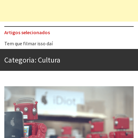
Artigos selecionados
Tem que filmar isso daí
A construção da urbanidade
Categoria:
Cultura
Aprender a fracassar é o segredo do sucesso
Contardo Calligaris prega o “direito à tristeza”
Esse tal de Rock Gaúcho
Os causos de Jorge Luis Borges
Voto obrigatório é correto?
Se queres salvar o mundo, o veganismo não é a resposta