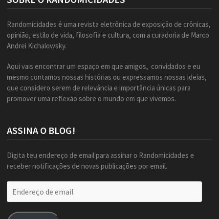
Randomicidades é uma revista eletrônica de exposição de crônicas,
opinião, estilo de vida, filosofia e cultura, com a curadoria de Marco
Andrei Kichalowsky.
Aqui vais encontrar um espaço em que amigos, convidados e eu
mesmo contamos nossas histórias ou expressamos nossas ideias,
que considero serem de relevância e importância únicas para
promover uma reflexão sobre o mundo em que vivemos.
ASSINA O BLOG!
Digita teu endereço de email para assinar o Randomicidades e
receber notificações de novas publicações por email.
Endereço
de
email