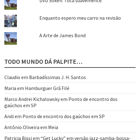
DVD Soken. Toca suavemente.
Enquanto espero meu carro na revisão
A Arte de James Bond
TODO MUNDO DÁ PALPITE…
Claudio
em
Barbadíssimas J. H. Santos
Maria
em
Hamburguer Grã Filé
Marco Andrei Kichalowsky
em
Ponto de encontro dos
gaúchos em SP
Andi
em
Ponto de encontro dos gaúchos em SP
Antônio Oliveira
em
Meia
Patricia Bissi
em
“Get Lucky” em versão jazz-samba-bossa-