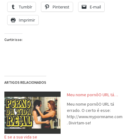
Tumblr
Pinterest
E-mail
Imprimir
Curtir isso:
ARTIGOS RELACIONADOS
Meu nome pornôO URL tá…
Meu nome pornôO URL tá
errado. O certo é esse:
http://www.mypornname.com
. Divirtam-se!
E se a sua vida se