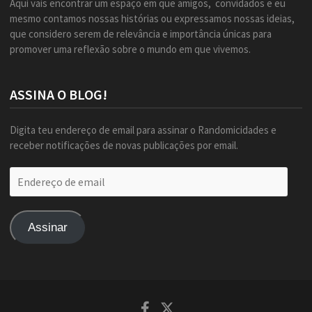
Aqui vais encontrar um espaço em que amigos, convidados e eu
mesmo contamos nossas histórias ou expressamos nossas ideias,
que considero serem de relevância e importância únicas para
promover uma reflexão sobre o mundo em que vivemos.
ASSINA O BLOG!
Digita teu endereço de email para assinar o Randomicidades e
receber notificações de novas publicações por email.
Endereço
de
email
Assinar
Facebook
Twitter