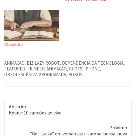
Obsoletos
ANIMAÇÃO
,
BIZ LAZY ROBOT
,
DEPENDÊNCIA DA TECNOLOGIA
,
FEATURED
,
FILME DE ANIMAÇÃO
,
IDIOTS
,
IPHONE
,
OBSOLESCÊNCIA PROGRAMADA
,
ROBÔS
Anterior
Post
Keane: 10 canções ao vivo
anterior:
Próximo
Próximo
“Get Lucky” em versão jazz-samba-bossa-nova