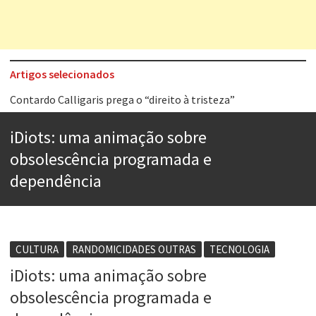
Artigos selecionados
Contardo Calligaris prega o “direito à tristeza”
Esse tal de Rock Gaúcho
iDiots: uma animação sobre
Os causos de Jorge Luis Borges
obsolescência programada e
Voto obrigatório é correto?
dependência
Se queres salvar o mundo, o veganismo não é a resposta
Tem que filmar isso daí
CULTURA
RANDOMICIDADES OUTRAS
TECNOLOGIA
A construção da urbanidade
iDiots: uma animação sobre
Aprender a fracassar é o segredo do sucesso
obsolescência programada e