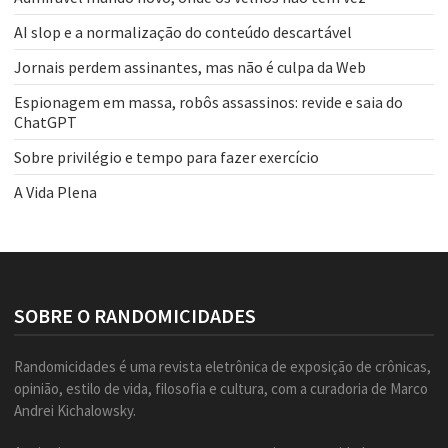
AI slop e a normalização do conteúdo descartável
Jornais perdem assinantes, mas não é culpa da Web
Espionagem em massa, robôs assassinos: revide e saia do
ChatGPT
Sobre privilégio e tempo para fazer exercício
A Vida Plena
SOBRE O RANDOMICIDADES
Randomicidades é uma revista eletrônica de exposição de crônicas,
opinião, estilo de vida, filosofia e cultura, com a curadoria de Marco
Andrei Kichalowsky.