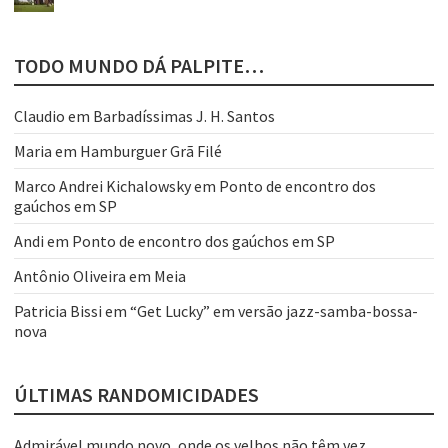
TODO MUNDO DÁ PALPITE…
Claudio
em
Barbadíssimas J. H. Santos
Maria
em
Hamburguer Grã Filé
Marco Andrei Kichalowsky
em
Ponto de encontro dos
gaúchos em SP
Andi
em
Ponto de encontro dos gaúchos em SP
Antônio Oliveira
em
Meia
Patricia Bissi
em
“Get Lucky” em versão jazz-samba-bossa-
nova
ÚLTIMAS RANDOMICIDADES
Admirável mundo novo, onde os velhos não têm vez