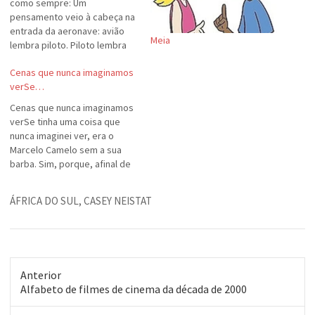
como sempre: Um
pensamento veio à cabeça na
entrada da aeronave: avião
Meia
lembra piloto. Piloto lembra
ex-namorado. Não qualquer
Cenas que nunca imaginamos
ex-namorado, mas o ex-
verSe…
namorado piloto. Onde
andará, faz anos que não
Cenas que nunca imaginamos
vejo. Viro pra trás. Lá está ele,
verSe tinha uma coisa que
vindo. Meus Deus, o cara vai
nunca imaginei ver, era o
pilotar. Mas não…
Marcelo Camelo sem a sua
barba. Sim, porque, afinal de
contas, é uma das marcas
registradas dos caras (Los
ÁFRICA DO SUL
,
CASEY NEISTAT
Hermanos = Los Barbudos).
Quando houve rumores da
saída do Bruno Medina, o cara
estava sem a…
Anterior
Post
Alfabeto de filmes de cinema da década de 2000
anterior: