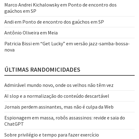
Marco Andrei Kichalowsky
em
Ponto de encontro dos
gaúchos em SP
Andi
em
Ponto de encontro dos gaúchos em SP
Antônio Oliveira
em
Meia
Patricia Bissi
em
“Get Lucky” em versão jazz-samba-bossa-
nova
ÚLTIMAS RANDOMICIDADES
Admirável mundo novo, onde os velhos não têm vez
AI slop e a normalização do conteúdo descartável
Jornais perdem assinantes, mas não é culpa da Web
Espionagem em massa, robôs assassinos: revide e saia do
ChatGPT
Sobre privilégio e tempo para fazer exercício