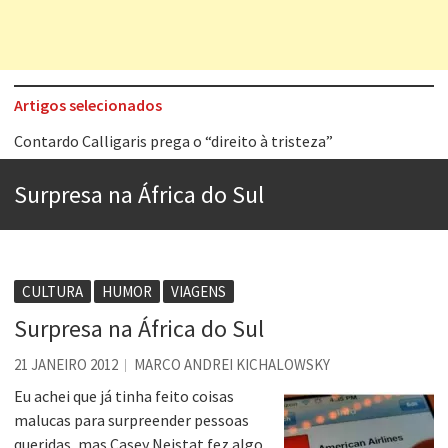
Artigos selecionados
Contardo Calligaris prega o “direito à tristeza”
Esse tal de Rock Gaúcho
Surpresa na África do Sul
Os causos de Jorge Luis Borges
Voto obrigatório é correto?
Se queres salvar o mundo, o veganismo não é a resposta
CULTURA
HUMOR
VIAGENS
Tem que filmar isso daí
Surpresa na África do Sul
A construção da urbanidade
21 JANEIRO 2012
MARCO ANDREI KICHALOWSKY
Aprender a fracassar é o segredo do sucesso
Eu achei que já tinha feito coisas
malucas para surpreender pessoas
queridas, mas Casey Neistat fez algo