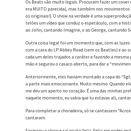
Os Beats são muito legais. Procuram fazer um cover d
era MUITO parecida), mas também nos movimentos d
os originais!). O show na verdade é uma superproduç
telões um vídeo que conduz o espetáculo, com a hist
ao John, cantando Imagine, e ao George, cantando S
Outra coisa legal foi um momento que, com as luzes
com a cara do LP Abbey Road (sem os Beatles) e ao s
cada um deles trajados a caráter e fazendo a mesma p
mão e segurou o casaco aberto, para dar a “movimen
Anteriormente, eles haviam montado a capa do “Sgt. P
a parte mais emocionante. Muito mesmo. Quando eles
me deu um aperto no coração. É uma das minhas pref
naquele momento, eu sabia que tu estavas ali, canta
Para completar a choradeira, só se cantassem “Across
cantaram.
Encerrou o show e saí muito feliz. Feliz em poder re