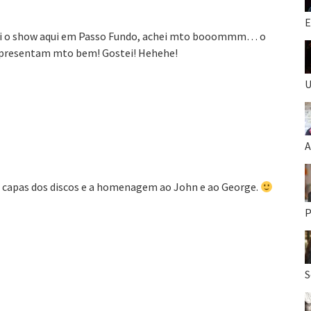
E
sisti o show aqui em Passo Fundo, achei mto booommm… o
epresentam mto bem! Gostei! Hehehe!
U
A
 capas dos discos e a homenagem ao John e ao George.
P
S