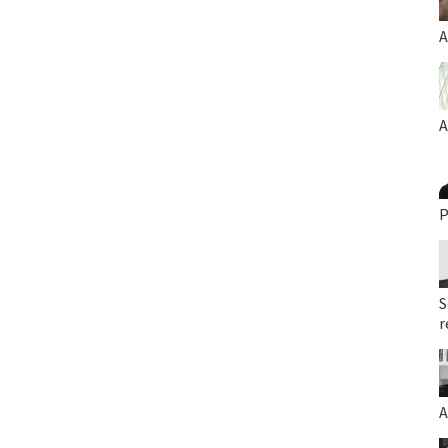
A
A
P
S
r
A