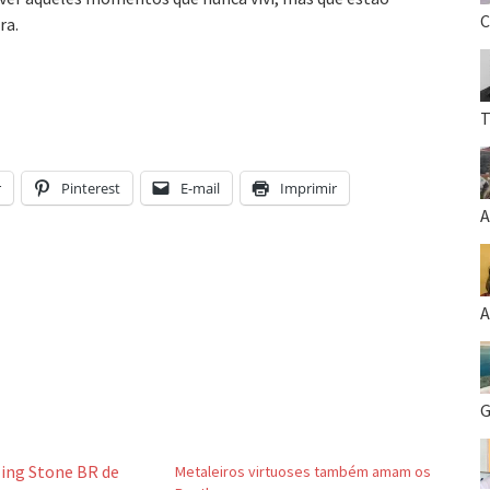
C
ra.
T
r
Pinterest
E-mail
Imprimir
A
A
G
Metaleiros virtuoses também amam os