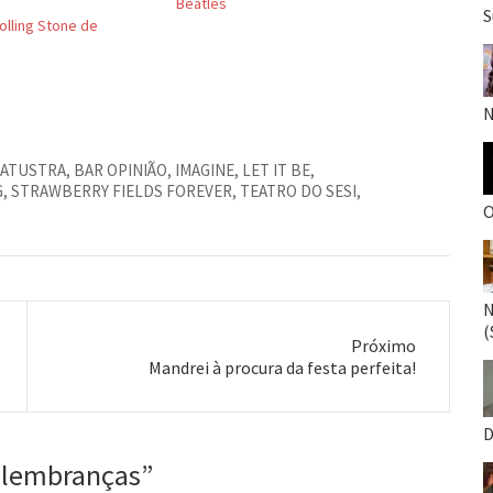
Beatles
S
olling Stone de
N
RATUSTRA
,
BAR OPINIÃO
,
IMAGINE
,
LET IT BE
,
G
,
STRAWBERRY FIELDS FOREVER
,
TEATRO DO SESI
,
O
N
(
Próximo
Próximo
Mandrei à procura da festa perfeita!
post:
D
 lembranças
”