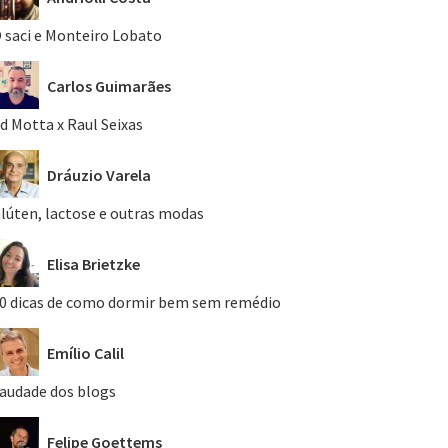
 saci e Monteiro Lobato
Carlos Guimarães
d Motta x Raul Seixas
Dráuzio Varela
lúten, lactose e outras modas
Elisa Brietzke
0 dicas de como dormir bem sem remédio
Emílio Calil
audade dos blogs
Felipe Goettems