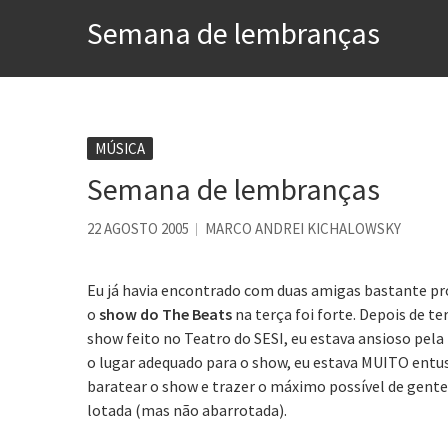
Voto obrigatório é correto
Semana de lembranças
Se queres salvar o mundo, 
Tem que filmar isso daí
A construção da urbanidad
Aprender a fracassar é o s
MÚSICA
Semana de lembranças
Contardo Calligaris prega o
Esse tal de Rock Gaúcho
22 AGOSTO 2005
MARCO ANDREI KICHALOWSKY
Eu já havia encontrado com duas amigas bastante p
o
show do The Beats
na terça foi forte. Depois de te
show feito no Teatro do SESI, eu estava ansioso pela 
o lugar adequado para o show, eu estava MUITO entu
baratear o show e trazer o máximo possível de gente.
lotada (mas não abarrotada).