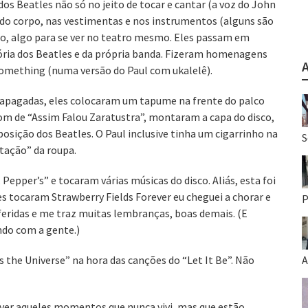
os Beatles não só no jeito de tocar e cantar (a voz do John
o corpo, nas vestimentas e nos instrumentos (alguns são
ão, algo para se ver no teatro mesmo. Eles passam em
ória dos Beatles e da própria banda. Fizeram homenagens
omething (numa versão do Paul com ukalelê).
 apagadas, eles colocaram um tapume na frente do palco
om de “Assim Falou Zaratustra”, montaram a capa do disco,
osição dos Beatles. O Paul inclusive tinha um cigarrinho na
S
tação” da roupa.
epper’s” e tocaram várias músicas do disco. Aliás, esta foi
 tocaram Strawberry Fields Forever eu cheguei a chorar e
P
eridas e me traz muitas lembranças, boas demais. (E
ndo com a gente.)
 the Universe” na hora das canções do “Let It Be”. Não
A
viver aqueles momentos que nunca vivi, mas que estão