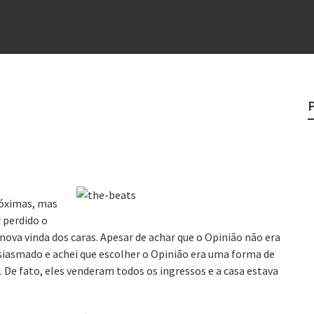
?
o veganismo não é a resposta
e
egredo do sucesso
 “direito à tristeza”
róximas, mas
r perdido o
nova vinda dos caras. Apesar de achar que o Opinião não era
siasmado e achei que escolher o Opinião era uma forma de
 De fato, eles venderam todos os ingressos e a casa estava