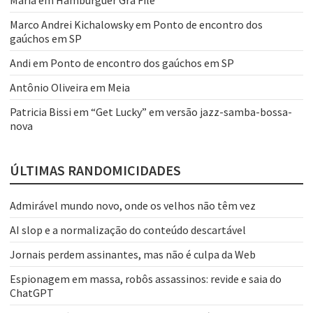
Marco Andrei Kichalowsky
em
Ponto de encontro dos
gaúchos em SP
Andi
em
Ponto de encontro dos gaúchos em SP
Antônio Oliveira
em
Meia
Patricia Bissi
em
“Get Lucky” em versão jazz-samba-bossa-
nova
ÚLTIMAS RANDOMICIDADES
Admirável mundo novo, onde os velhos não têm vez
AI slop e a normalização do conteúdo descartável
Jornais perdem assinantes, mas não é culpa da Web
Espionagem em massa, robôs assassinos: revide e saia do
ChatGPT