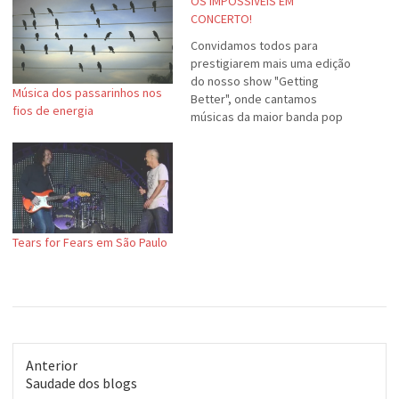
OS IMPOSSíVEIS EM
CONCERTO!
Convidamos todos para
prestigiarem mais uma edição
do nosso show "Getting
Música dos passarinhos nos
Better", onde cantamos
fios de energia
músicas da maior banda pop
do mundo: OS
BEATLES!Fizemos algumas
alterações no programa.
Acrescentamos uma canção
do Álbum Branco e mais uma
das minhas preferidas:
"Wait".Conto com a presença
Tears for Fears em São Paulo
de vocês!
Anterior
Post
Saudade dos blogs