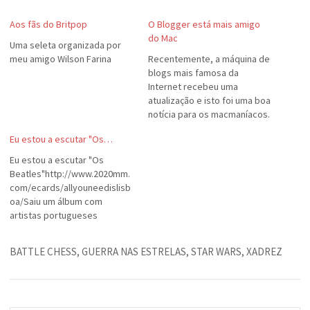
Aos fãs do Britpop
O Blogger está mais amigo
do Mac
Uma seleta organizada por
meu amigo Wilson Farina
Recentemente, a máquina de
blogs mais famosa da
Internet recebeu uma
atualização e isto foi uma boa
notícia para os macmaníacos.
A nova interface do Blogger
Eu estou a escutar "Os…
está mais fácil de operar e
com mais recursos, mas o
Eu estou a escutar "Os
que tem de melhor é o
Beatles"http://www.2020mm.
aumento da compatibilidade
com/ecards/allyouneedislisb
com o Mac. Na…
oa/Saiu um álbum com
artistas portugueses
cantando músicas dos
Beatles. O site é muito legal e
BATTLE CHESS
,
GUERRA NAS ESTRELAS
,
STAR WARS
,
XADREZ
tem trechos das versões do
disco.