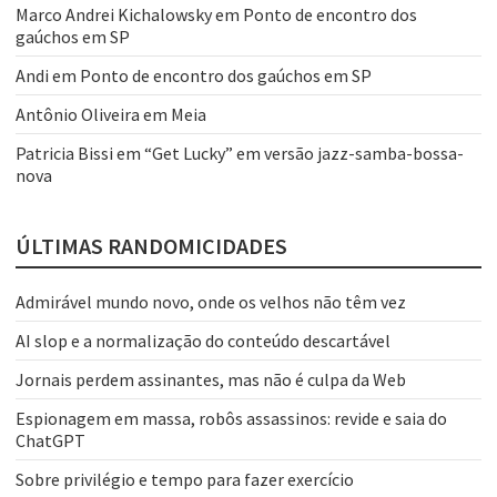
Marco Andrei Kichalowsky
em
Ponto de encontro dos
gaúchos em SP
Andi
em
Ponto de encontro dos gaúchos em SP
Antônio Oliveira
em
Meia
Patricia Bissi
em
“Get Lucky” em versão jazz-samba-bossa-
nova
ÚLTIMAS RANDOMICIDADES
Admirável mundo novo, onde os velhos não têm vez
AI slop e a normalização do conteúdo descartável
Jornais perdem assinantes, mas não é culpa da Web
Espionagem em massa, robôs assassinos: revide e saia do
ChatGPT
Sobre privilégio e tempo para fazer exercício