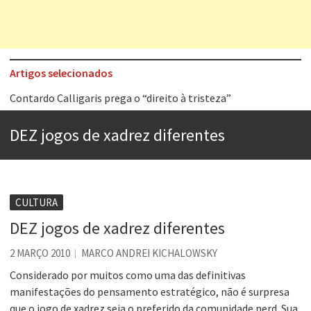
Artigos selecionados
Contardo Calligaris prega o “direito à tristeza”
Esse tal de Rock Gaúcho
DEZ jogos de xadrez diferentes
Os causos de Jorge Luis Borges
Voto obrigatório é correto?
Se queres salvar o mundo, o veganismo não é a resposta
CULTURA
Tem que filmar isso daí
DEZ jogos de xadrez diferentes
A construção da urbanidade
2 MARÇO 2010
MARCO ANDREI KICHALOWSKY
Aprender a fracassar é o segredo do sucesso
Considerado por muitos como uma das definitivas
manifestações do pensamento estratégico, não é surpresa
que o jogo de xadrez seja o preferido da comunidade nerd. Sua