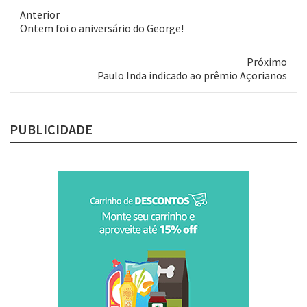
Anterior
Post
Ontem foi o aniversário do George!
anterior:
Próximo
Próximo
Paulo Inda indicado ao prêmio Açorianos
post:
PUBLICIDADE