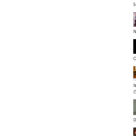
S
N
O
N
(
D