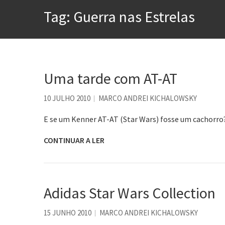
Tem que filmar isso daí
Tag:
Guerra nas Estrelas
A construção da urbanidad
Aprender a fracassar é o s
Contardo Calligaris prega o
Esse tal de Rock Gaúcho
Uma tarde com AT-AT
Os causos de Jorge Luis Bo
10 JULHO 2010
MARCO ANDREI KICHALOWSKY
Voto obrigatório é correto
E se um Kenner AT-AT (Star Wars) fosse um cachorro
CONTINUAR A LER
Adidas Star Wars Collection
15 JUNHO 2010
MARCO ANDREI KICHALOWSKY