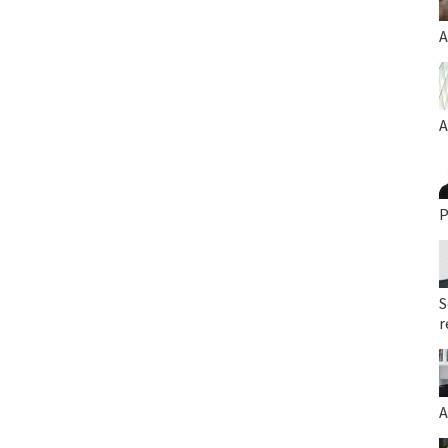
A
A
P
S
r
A