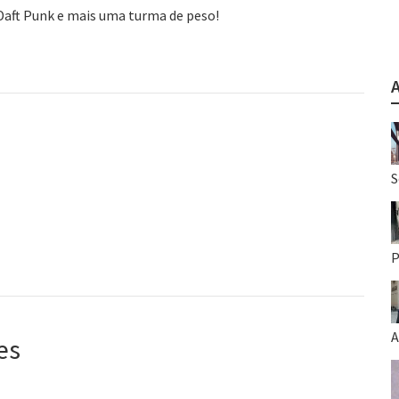
Daft Punk e mais uma turma de peso!
S
P
A
es