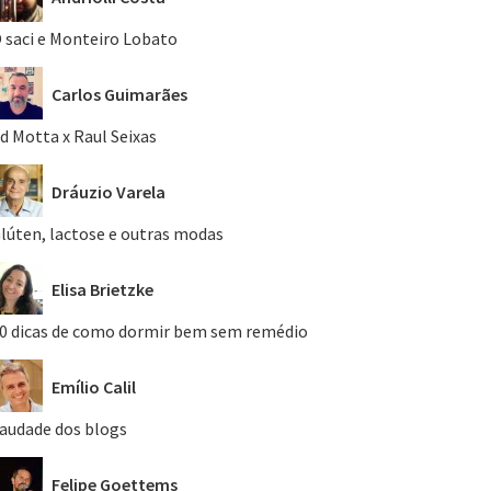
 saci e Monteiro Lobato
Carlos Guimarães
d Motta x Raul Seixas
Dráuzio Varela
lúten, lactose e outras modas
Elisa Brietzke
0 dicas de como dormir bem sem remédio
Emílio Calil
audade dos blogs
Felipe Goettems