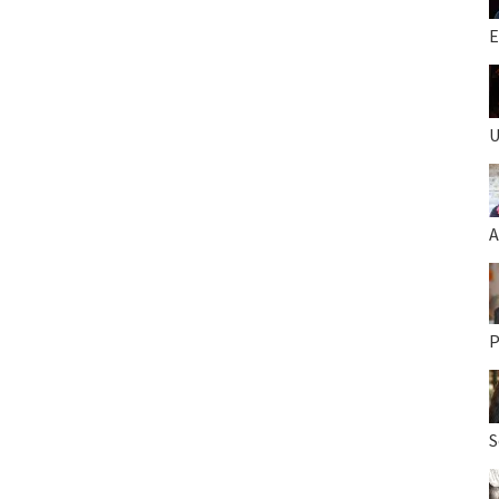
E
U
A
P
S