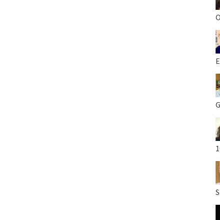
O
E
G
1
S