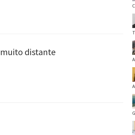
C
T
 muito distante
A
A
G