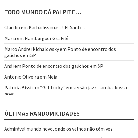
TODO MUNDO DÁ PALPITE…
Claudio
em
Barbadíssimas J. H. Santos
Maria
em
Hamburguer Grã Filé
Marco Andrei Kichalowsky
em
Ponto de encontro dos
gaúchos em SP
Andi
em
Ponto de encontro dos gaúchos em SP
Antônio Oliveira
em
Meia
Patricia Bissi
em
“Get Lucky” em versão jazz-samba-bossa-
nova
ÚLTIMAS RANDOMICIDADES
Admirável mundo novo, onde os velhos não têm vez