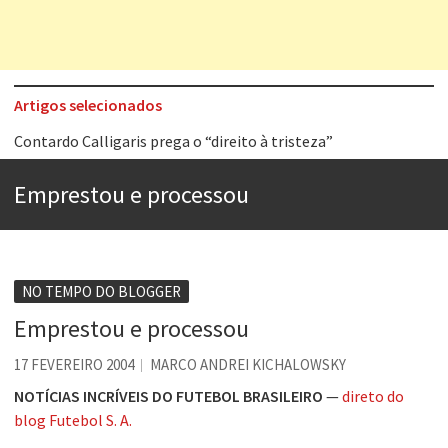
Artigos selecionados
Contardo Calligaris prega o “direito à tristeza”
Esse tal de Rock Gaúcho
Emprestou e processou
Os causos de Jorge Luis Borges
Voto obrigatório é correto?
Se queres salvar o mundo, o veganismo não é a resposta
NO TEMPO DO BLOGGER
Tem que filmar isso daí
Emprestou e processou
A construção da urbanidade
17 FEVEREIRO 2004
MARCO ANDREI KICHALOWSKY
Aprender a fracassar é o segredo do sucesso
NOTÍCIAS INCRÍVEIS DO FUTEBOL BRASILEIRO
—
direto do
blog Futebol S. A.