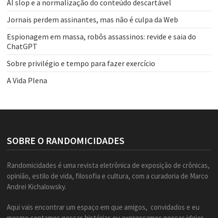
AI slop e a normalização do conteúdo descartável
Jornais perdem assinantes, mas não é culpa da Web
Espionagem em massa, robôs assassinos: revide e saia do
ChatGPT
Sobre privilégio e tempo para fazer exercício
A Vida Plena
SOBRE O RANDOMICIDADES
Randomicidades é uma revista eletrônica de exposição de crônicas,
opinião, estilo de vida, filosofia e cultura, com a curadoria de Marco
Andrei Kichalowsky.
Aqui vais encontrar um espaço em que amigos, convidados e eu
mesmo contamos nossas histórias ou expressamos nossas ideias,