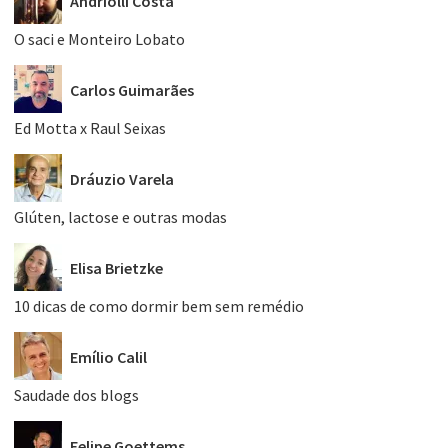
Andriolli Costa
O saci e Monteiro Lobato
Carlos Guimarães
Ed Motta x Raul Seixas
Dráuzio Varela
Glúten, lactose e outras modas
Elisa Brietzke
10 dicas de como dormir bem sem remédio
Emílio Calil
Saudade dos blogs
Felipe Goettems