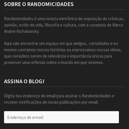
SOBRE O RANDOMICIDADES
Randomicidades é uma revista eletrônica de exposição de crônicas,
opinião, estilo de vida, filosofia e cultura, com a curadoria de Marco
Andrei Kichalowsky.
Aqui vais encontrar um espaço em que amigos, convidados e eu
mesmo contamos nossas histórias ou expressamos nossas ideias,
que considero serem de relevância e importância únicas para
promover uma reflexão sobre o mundo em que vivemos.
ASSINA O BLOG!
Digita teu endereço de email para assinar o Randomicidades e
receber notificações de novas publicações por email.
Endereço
de
email