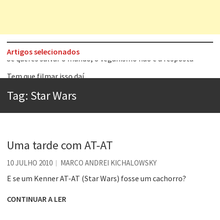
Artigos selecionados
Tem que filmar isso daí
A construção da urbanidade
Tag:
Star Wars
Aprender a fracassar é o segredo do sucesso
Contardo Calligaris prega o “direito à tristeza”
Esse tal de Rock Gaúcho
Uma tarde com AT-AT
Os causos de Jorge Luis Borges
10 JULHO 2010
MARCO ANDREI KICHALOWSKY
Voto obrigatório é correto?
E se um Kenner AT-AT (Star Wars) fosse um cachorro?
Se queres salvar o mundo, o veganismo não é a resposta
CONTINUAR A LER