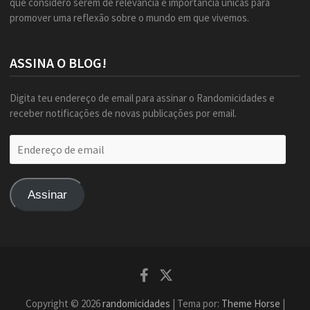
que considero serem de relevância e importância únicas para
promover uma reflexão sobre o mundo em que vivemos.
ASSINA O BLOG!
Digita teu endereço de email para assinar o Randomicidades e
receber notificações de novas publicações por email.
Endereço
de
email
Assinar
Facebook
Twitter
Copyright © 2026
randomicidades
| Tema por:
Theme Horse
|