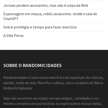
Jornais perdem assinantes, mas não é culpa da Web
Espionagem em massa, robôs assassinos: revide e saia do
ChatGPT
Sobre privilégio e tempo para fazer exercício
A Vida Plena
SOBRE O RANDOMICIDADES
Randomicidades é uma revista eletrônica de exposição de crônicas,
opinião, estilo de vida, filosofia e cultura, com a curadoria de Marco
Andrei Kichalowsky.
Aqui vais encontrar um espaço em que amigos, convidados e eu
mesmo contamos nossas histórias ou expressamos nossas ideias,