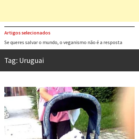
Artigos selecionados
Tem que filmar isso daí
A construção da urbanidade
Tag:
Uruguai
Aprender a fracassar é o segredo do sucesso
Contardo Calligaris prega o “direito à tristeza”
Esse tal de Rock Gaúcho
Os causos de Jorge Luis Borges
Voto obrigatório é correto?
Se queres salvar o mundo, o veganismo não é a resposta