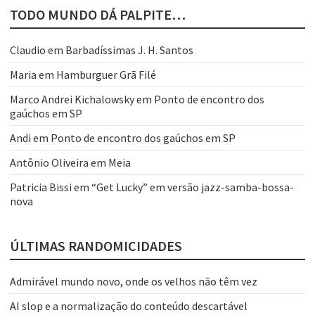
TODO MUNDO DÁ PALPITE…
Claudio
em
Barbadíssimas J. H. Santos
Maria
em
Hamburguer Grã Filé
Marco Andrei Kichalowsky
em
Ponto de encontro dos
gaúchos em SP
Andi
em
Ponto de encontro dos gaúchos em SP
Antônio Oliveira
em
Meia
Patricia Bissi
em
“Get Lucky” em versão jazz-samba-bossa-
nova
ÚLTIMAS RANDOMICIDADES
Admirável mundo novo, onde os velhos não têm vez
AI slop e a normalização do conteúdo descartável