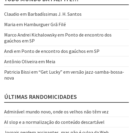
Claudio
em
Barbadíssimas J. H. Santos
Maria
em
Hamburguer Grã Filé
Marco Andrei Kichalowsky
em
Ponto de encontro dos
gaúchos em SP
Andi
em
Ponto de encontro dos gaúchos em SP
Antônio Oliveira
em
Meia
Patricia Bissi
em
“Get Lucky” em versão jazz-samba-bossa-
nova
ÚLTIMAS RANDOMICIDADES
Admirável mundo novo, onde os velhos não têm vez
AI slop e a normalização do conteúdo descartável
Jornais perdem assinantes, mas não é culpa da Web