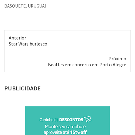
alto estilo. Amanhã,
BASQUETE
,
URUGUAI
estaremos partindo para o
Uruguai, para fazer um tour
pela pequena província.
Sempre que possível, vou
publicar nosso diário…
Anterior
Post
Star Wars burlesco
anterior:
Próximo
Próximo
Beatles em concerto em Porto Alegre
post:
PUBLICIDADE