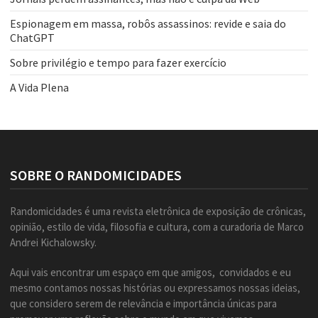
Espionagem em massa, robôs assassinos: revide e saia do
ChatGPT
Sobre privilégio e tempo para fazer exercício
A Vida Plena
SOBRE O RANDOMICIDADES
Randomicidades é uma revista eletrônica de exposição de crônicas,
opinião, estilo de vida, filosofia e cultura, com a curadoria de Marco
Andrei Kichalowsky.
Aqui vais encontrar um espaço em que amigos, convidados e eu
mesmo contamos nossas histórias ou expressamos nossas ideias,
que considero serem de relevância e importância únicas para