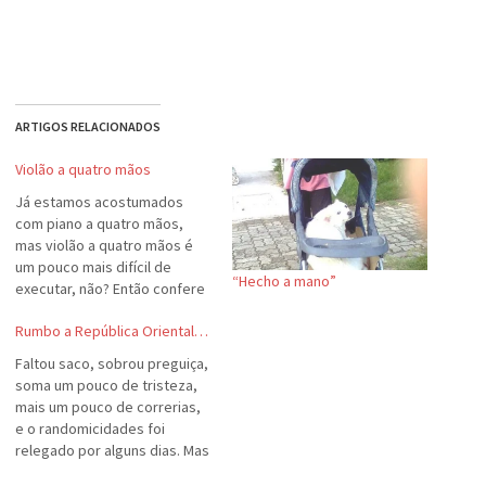
ARTIGOS RELACIONADOS
Violão a quatro mãos
Já estamos acostumados
com piano a quatro mãos,
mas violão a quatro mãos é
um pouco mais difícil de
“Hecho a mano”
executar, não? Então confere
o show do duo Siqueira Lima
Rumbo a República Oriental…
Faltou saco, sobrou preguiça,
soma um pouco de tristeza,
mais um pouco de correrias,
e o randomicidades foi
relegado por alguns dias. Mas
prometo reativar o blog em