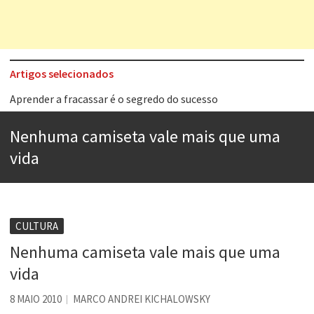
Artigos selecionados
Aprender a fracassar é o segredo do sucesso
Contardo Calligaris prega o “direito à tristeza”
Nenhuma camiseta vale mais que uma
Esse tal de Rock Gaúcho
vida
Os causos de Jorge Luis Borges
Voto obrigatório é correto?
Se queres salvar o mundo, o veganismo não é a resposta
CULTURA
Nenhuma camiseta vale mais que uma
Tem que filmar isso daí
vida
A construção da urbanidade
8 MAIO 2010
MARCO ANDREI KICHALOWSKY