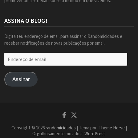
promover uma reflexão sobre o mundo em que vivemos.
ASSINA O BLOG!
Digita teu endereço de email para assinar o Randomicidades e
receber notificações de novas publicações por email.
Endereço
de
email
Assinar
Facebook
Twitter
Copyright © 2026
randomicidades
| Tema por:
Theme Horse
|
Orgulhosamente movido a:
WordPress