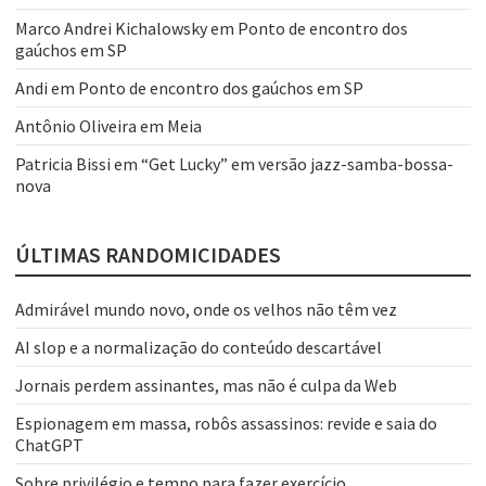
Marco Andrei Kichalowsky
em
Ponto de encontro dos
gaúchos em SP
Andi
em
Ponto de encontro dos gaúchos em SP
Antônio Oliveira
em
Meia
Patricia Bissi
em
“Get Lucky” em versão jazz-samba-bossa-
nova
ÚLTIMAS RANDOMICIDADES
Admirável mundo novo, onde os velhos não têm vez
AI slop e a normalização do conteúdo descartável
Jornais perdem assinantes, mas não é culpa da Web
Espionagem em massa, robôs assassinos: revide e saia do
ChatGPT
Sobre privilégio e tempo para fazer exercício