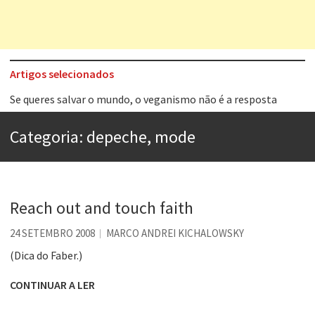
Artigos selecionados
Se queres salvar o mundo, o veganismo não é a resposta
Tem que filmar isso daí
A construção da urbanidade
Categoria:
depeche, mode
Aprender a fracassar é o segredo do sucesso
Contardo Calligaris prega o “direito à tristeza”
Esse tal de Rock Gaúcho
Reach out and touch faith
Os causos de Jorge Luis Borges
24 SETEMBRO 2008
MARCO ANDREI KICHALOWSKY
Voto obrigatório é correto?
(Dica do Faber.)
CONTINUAR A LER