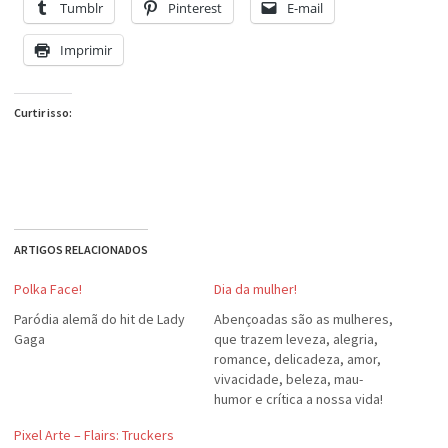
Tumblr
Pinterest
E-mail
Imprimir
Curtir isso:
ARTIGOS RELACIONADOS
Polka Face!
Dia da mulher!
Paródia alemã do hit de Lady
Abençoadas são as mulheres,
Gaga
que trazem leveza, alegria,
romance, delicadeza, amor,
vivacidade, beleza, mau-
humor e crítica a nossa vida!
Minhas amigas, cunhadas,
Pixel Arte – Flairs: Truckers
primas queridas! Minha