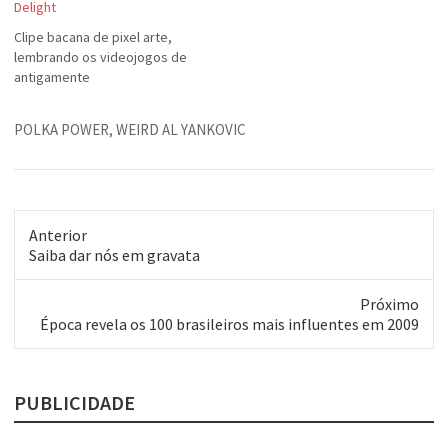
Delight
esposa amada! Saúdo o dia
de vocês! Parabéns!
Clipe bacana de pixel arte,
lembrando os videojogos de
antigamente
POLKA POWER
,
WEIRD AL YANKOVIC
Anterior
Post
Saiba dar nós em gravata
anterior:
Próximo
Próximo
Época revela os 100 brasileiros mais influentes em 2009
post:
PUBLICIDADE