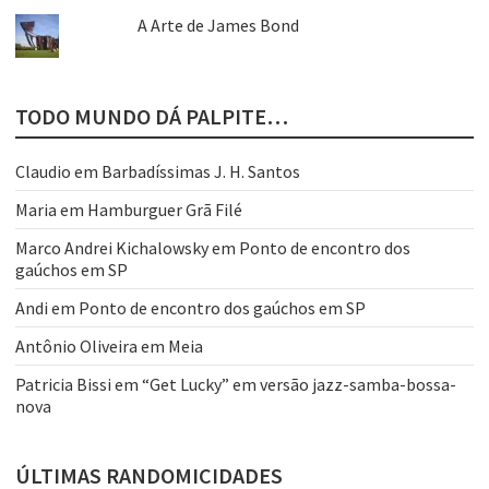
A Arte de James Bond
TODO MUNDO DÁ PALPITE…
Claudio
em
Barbadíssimas J. H. Santos
Maria
em
Hamburguer Grã Filé
Marco Andrei Kichalowsky
em
Ponto de encontro dos
gaúchos em SP
Andi
em
Ponto de encontro dos gaúchos em SP
Antônio Oliveira
em
Meia
Patricia Bissi
em
“Get Lucky” em versão jazz-samba-bossa-
nova
ÚLTIMAS RANDOMICIDADES