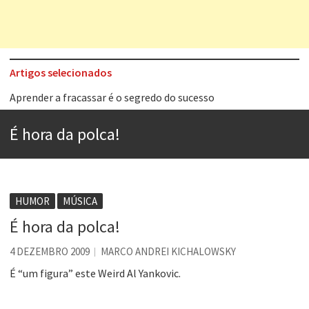
Artigos selecionados
Aprender a fracassar é o segredo do sucesso
Contardo Calligaris prega o “direito à tristeza”
É hora da polca!
Esse tal de Rock Gaúcho
Os causos de Jorge Luis Borges
Voto obrigatório é correto?
HUMOR
MÚSICA
Se queres salvar o mundo, o veganismo não é a resposta
É hora da polca!
Tem que filmar isso daí
4 DEZEMBRO 2009
MARCO ANDREI KICHALOWSKY
A construção da urbanidade
É “um figura” este Weird Al Yankovic.