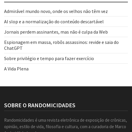
Admirável mundo novo, onde os velhos não têm vez
AI slop e a normalização do conteúdo descartável
Jornais perdem assinantes, mas não é culpa da Web
Espionagem em massa, robôs assassinos: revide e saia do
ChatGPT
Sobre privilégio e tempo para fazer exercício
A Vida Plena
SOBRE O RANDOMICIDADES
Randomicidades é uma revista eletrônica de exposição de crônicas,
opinião, estilo de vida, filosofia e cultura, com a curadoria de Marco