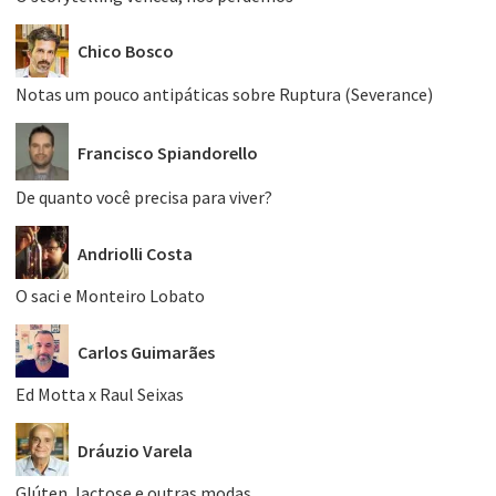
Chico Bosco
Notas um pouco antipáticas sobre Ruptura (Severance)
Francisco Spiandorello
De quanto você precisa para viver?
Andriolli Costa
O saci e Monteiro Lobato
Carlos Guimarães
Ed Motta x Raul Seixas
Dráuzio Varela
Glúten, lactose e outras modas