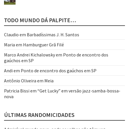
TODO MUNDO DÁ PALPITE…
Claudio
em
Barbadíssimas J. H. Santos
Maria
em
Hamburguer Grã Filé
Marco Andrei Kichalowsky
em
Ponto de encontro dos
gaúchos em SP
Andi
em
Ponto de encontro dos gaúchos em SP
Antônio Oliveira
em
Meia
Patricia Bissi
em
“Get Lucky” em versão jazz-samba-bossa-
nova
ÚLTIMAS RANDOMICIDADES