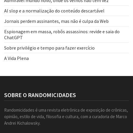
Admirável mundo novo, onde os velhos não têm vez
AI slop e a normalização do conteúdo descartável
Jornais perdem assinantes, mas não é culpa da Web
Espionagem em massa, robôs assassinos: revide e saia do
ChatGPT
Sobre privilégio e tempo para fazer exercício
A Vida Plena
SOBRE O RANDOMICIDADES
Randomicidades é uma revista eletrônica de exposição de crônicas,
opinião, estilo de vida, filosofia e cultura, com a curadoria de Marco
Andrei Kichalowsky.