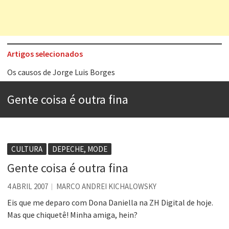
Artigos selecionados
Os causos de Jorge Luis Borges
Voto obrigatório é correto?
Gente coisa é outra fina
Se queres salvar o mundo, o veganismo não é a resposta
Tem que filmar isso daí
A construção da urbanidade
CULTURA
DEPECHE, MODE
Aprender a fracassar é o segredo do sucesso
Gente coisa é outra fina
Contardo Calligaris prega o “direito à tristeza”
4 ABRIL 2007
MARCO ANDREI KICHALOWSKY
Esse tal de Rock Gaúcho
Eis que me deparo com Dona Daniella na ZH Digital de hoje.
Mas que chiquetê! Minha amiga, hein?