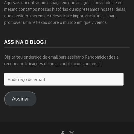
Aqui vais encontrar um espaço em que amigos, convidados e eu
mesmo contamos nossas histórias ou expressamos nossas ideias,
que considero serem de relevância e importância únicas para
promover uma reflexão sobre o mundo em que vivemos.
ASSINA O BLOG!
Digita teu endereço de email para assinar o Randomicidades e
receber notificações de novas publicações por email.
Endereço
de
email
Assinar
Facebook
Twitter