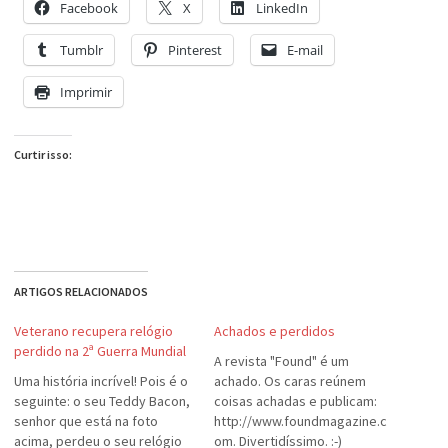
Facebook
X
LinkedIn
Tumblr
Pinterest
E-mail
Imprimir
Curtir isso:
ARTIGOS RELACIONADOS
Veterano recupera relógio
Achados e perdidos
perdido na 2ª Guerra Mundial
A revista "Found" é um
Uma história incrível! Pois é o
achado. Os caras reúnem
seguinte: o seu Teddy Bacon,
coisas achadas e publicam:
senhor que está na foto
http://www.foundmagazine.c
acima, perdeu o seu relógio
om. Divertidíssimo. :-)