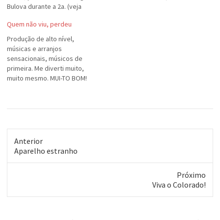
Bulova durante a 2a. (veja
bem) SEGUNDA GUERRA
Quem não viu, perdeu
MUNDIAL, mais precisamente
em 1941, enquanto jogava
Produção de alto nível,
uma corda do navio que
músicas e arranjos
estava trabalhando ao porto
sensacionais, músicos de
de Gibraltar (maldita pulseira).
primeira. Me diverti muito,
Inconformado,…
muito mesmo. MUI-TO BOM!
Anterior
Post
Aparelho estranho
anterior:
Próximo
Próximo
Viva o Colorado!
post: