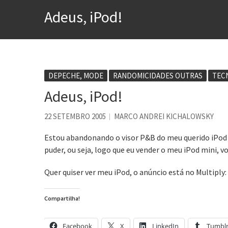
Voto obrigatório é correto
Adeus, iPod!
Se queres salvar o mundo, 
Tem que filmar isso daí
A construção da urbanidad
DEPECHE, MODE
RANDOMICIDADES OUTRAS
TEC
Aprender a fracassar é o s
Adeus, iPod!
Contardo Calligaris prega o
22 SETEMBRO 2005
MARCO ANDREI KICHALOWSKY
Estou abandonando o visor P&B do meu querido iPod mi
puder, ou seja, logo que eu vender o meu iPod mini, 
Quer quiser ver meu iPod, o anúncio está no Multiply:
Compartilha!
Facebook
X
LinkedIn
Tumbl