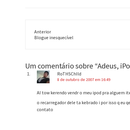
Magnet.Ademais, continuem
comprando. Isso vai ser mais um…
Anterior
Post
Blogue inesquecível
anterior:
Um comentário sobre “
Adeus, iPo
RoTHSChIld
8 de outubro de 2007 em 16:49
AI tow kerendo vendr o meu ipod pra alguem 
o recarregador dele ta kebrado i por isso q eu 
contato