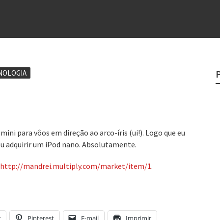
?
o veganismo não é a resposta
e
NOLOGIA
egredo do sucesso
 “direito à tristeza”
ni para vôos em direção ao arco-íris (ui!). Logo que eu
vou adquirir um iPod nano. Absolutamente.
http://mandrei.multiply.com/market/item/1
.
r
Pinterest
E-mail
Imprimir