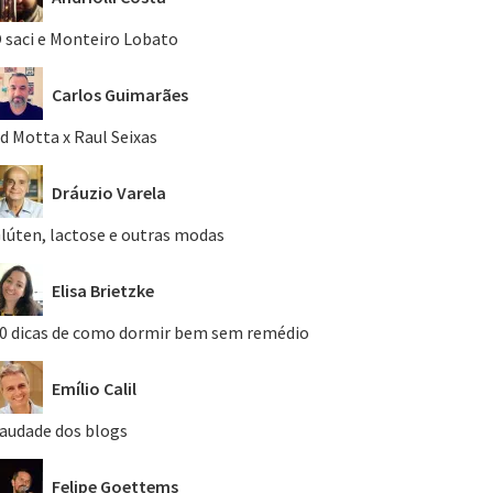
 saci e Monteiro Lobato
Carlos Guimarães
d Motta x Raul Seixas
Dráuzio Varela
lúten, lactose e outras modas
Elisa Brietzke
0 dicas de como dormir bem sem remédio
Emílio Calil
audade dos blogs
Felipe Goettems