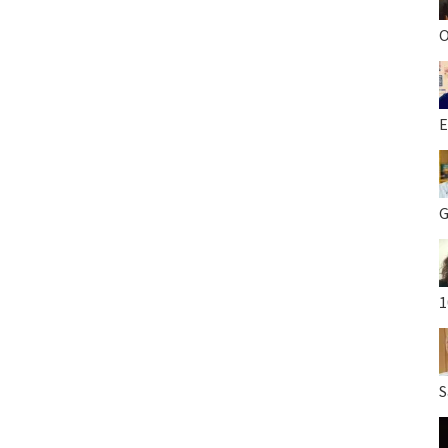
O
E
G
1
S