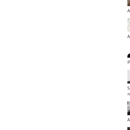
A
A
P
S
r
A