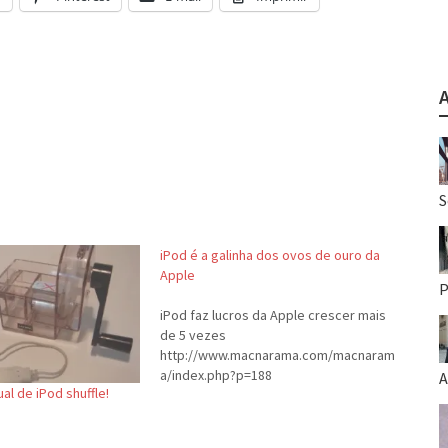
S
iPod é a galinha dos ovos de ouro da
Apple
P
iPod faz lucros da Apple crescer mais
de 5 vezes
http://www.macnarama.com/macnaram
a/index.php?p=188
A
l de iPod shuffle!