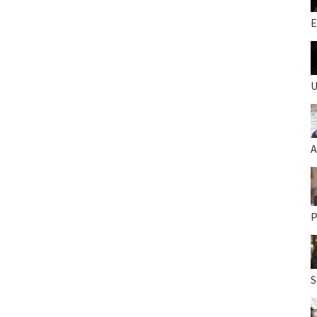
E
U
A
P
S