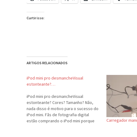
Curtir isso:
ARTIGOS RELACIONADOS
iPod mini pro desmancheVisual
estonteante?…
iPod mini pro desmancheVisual
estonteante? Cores? Tamanho? Não,
nada disso é motivo para o sucesso do
iPod mini. Fãs de fotografia digital
Carregador manua
estão comprando o iPod mini porque
ele é uma fonte barata de peças! É o
que fala Rafael Rigues, na