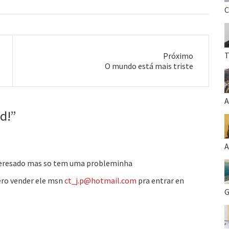
C
T
Próximo
Próximo
O mundo está mais triste
post:
A
d!
”
A
iteresado mas so tem uma probleminha
qero vender ele msn
ct_j.p@hotmail.com
pra entrar en
G