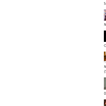
S
N
O
N
(
D