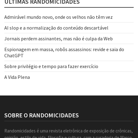
ÚLTIMAS RANDOMICIDADES
Admirável mundo novo, onde os velhos não têm vez
AI slop e a normalização do conteúdo descartável
Jornais perdem assinantes, mas não é culpa da Web
Espionagem em massa, robôs assassinos: revide e saia do
ChatGPT
Sobre privilégio e tempo para fazer exercício
A Vida Plena
SOBRE O RANDOMICIDADES
Randomicidades é uma revista eletrônica de exposição de crônicas,
opinião, estilo de vida, filosofia e cultura, com a curadoria de Marco