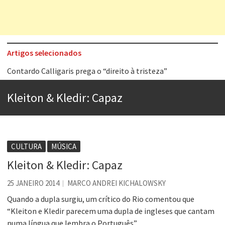
Artigos selecionados
Contardo Calligaris prega o “direito à tristeza”
Esse tal de Rock Gaúcho
Kleiton & Kledir: Capaz
Os causos de Jorge Luis Borges
Voto obrigatório é correto?
Se queres salvar o mundo, o veganismo não é a resposta
CULTURA
MÚSICA
Tem que filmar isso daí
Kleiton & Kledir: Capaz
A construção da urbanidade
25 JANEIRO 2014
MARCO ANDREI KICHALOWSKY
Aprender a fracassar é o segredo do sucesso
Quando a dupla surgiu, um crítico do Rio comentou que
“Kleiton e Kledir parecem uma dupla de ingleses que cantam
numa língua que lembra o Português”.