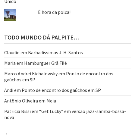
É hora da polca!
TODO MUNDO DÁ PALPITE…
Claudio
em
Barbadíssimas J. H. Santos
Maria
em
Hamburguer Grã Filé
Marco Andrei Kichalowsky
em
Ponto de encontro dos
gaúchos em SP
Andi
em
Ponto de encontro dos gaúchos em SP
Antônio Oliveira
em
Meia
Patricia Bissi
em
“Get Lucky” em versão jazz-samba-bossa-
nova