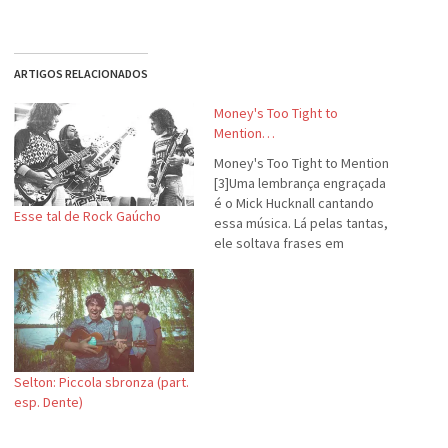
ARTIGOS RELACIONADOS
Money's Too Tight to
Mention…
Money's Too Tight to Mention
[3]Uma lembrança engraçada
é o Mick Hucknall cantando
Esse tal de Rock Gaúcho
essa música. Lá pelas tantas,
ele soltava frases em
português que ele sabia:
"Dinêeeeroooo! Estou falando
de dineeeee-rrooooo!" (do
verso "we're talking about
money/money") e abria um
sorriso de orelha a orelha.
Selton: Piccola sbronza (part.
Não tinha como não sorrir…
esp. Dente)