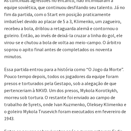
As contínuas agressões no entanto, não intimidaram a
equipe soviética, que continuou desfilando seu talento. Já no
fim da partida, com o Start em posição praticamente
imbatível devido ao placar de 5 a 3, Klimenko, um zagueiro,
recebeu a bola, driblou a retaguarda alemã e contornou o
goleiro. Então, ao invés de deixá-la cruzar a linha do gol, ele
virou-se e chutou a bola de volta ao meio-campo. O árbitro
soprou o apito final antes de completados os noventa
minutos.
Essa partida entrou para a história como “O Jogo da Morte”.
Pouco tempo depois, todos os jogadores da equipe foram
presos e torturados pela Gestapo, sob a alegação de que
pertenceriam à NKVD. Um dos presos, Mykola Korotkykh,
morreu sob tortura. O restante foi enviado ao campo de
trabalho de Syrets, onde Ivan Kuzmenko, Oleksey Klimenko e
o goleiro Mykola Trusevich foram executados em fevereiro de
1943.