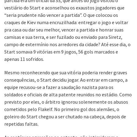
partida era um oficial da SS, que antes do jogo visitou o
vestiário do Start e aconselhou os exaustos jogadores que
“seria prudente não vencer a partida”. O que colocou os
craques de Kiev numa encruzilhada: entregar o jogo e voltar
pra casa ou dar seu melhor, vencer a partida e honrar suas
camisas e sua terra, e ser fuzilado ou enviado para Siretz,
campo de extermínio nos arredores da cidade? Até esse dia, o
Start somava 9 vitórias em 9 jogos, 56 gols marcados e
apenas 11 sofridos.
Mesmo reconhecendo que sua vitória poderia render graves
consequências, o Start decidiu jogar. Ao entrar em campo, a
equipe recusou-se a fazer a saudação nazista para os
soldados e oficiais de alta patente reunidos no estádio. Como
previsto por eles, o árbitro ignorou solenemente os abusos
cometidos pelo Flakelf. No primeiro gol dos alemães, o
goleiro do Start chegou a ser chutado na cabeça, depois de
repetidas faltas.