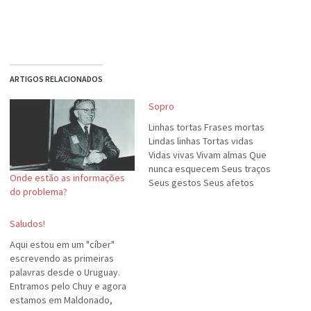
ARTIGOS RELACIONADOS
Sopro
Linhas tortas Frases mortas
Lindas linhas Tortas vidas
Vidas vivas Vivam almas Que
nunca esquecem Seus traços
Onde estão as informações
Seus gestos Seus afetos
do problema?
Seus certos e errados
Apenas vivem O prazer De
Saludos!
poder Dar um pouco De suas
vidas Ao mundo
Aqui estou em um "cíber"
escrevendo as primeiras
palavras desde o Uruguay.
Entramos pelo Chuy e agora
estamos em Maldonado,