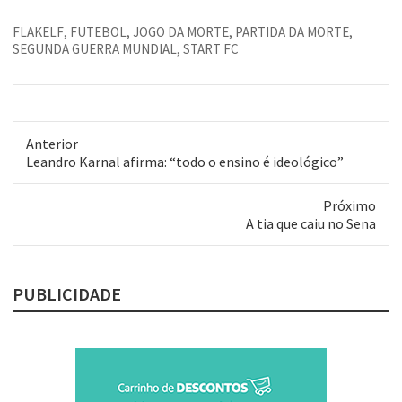
cidade ao lado de Punta Del
Este. Passamos por várias
FLAKELF
,
FUTEBOL
,
JOGO DA MORTE
,
PARTIDA DA MORTE
,
praias simpáticas, como
SEGUNDA GUERRA MUNDIAL
,
START FC
Puntal Del Diablo (onde
festejamos o ano novo) e
Cabo Polonio, um pequeno
povoado isolado ao redor…
Anterior
Post
Leandro Karnal afirma: “todo o ensino é ideológico”
anterior:
Próximo
Próximo
A tia que caiu no Sena
post:
PUBLICIDADE