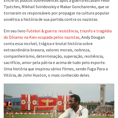
Entre os poucos sobreviventes após a guerra estavam Fedir
Tyutchev, Mikhail Sviridovskiy e Makar Goncharenko, que se
tornaram os responsáveis por propagar na cultura popular
soviética a história de sua partida contra os nazistas.
Em seu livro
Futebol & guerra: resistência, triunfo e tragédia
do Dínamo na Kiev ocupada pelos nazistas
, Andy Dougan
conta essa incrível, trágica e brutal história sobre
extraordinária bravura, valores morais, nobreza,
companheirismo, determinação, superação, resiliência,
sacrifício, amor pela pátria e acima de tudo pelo esporte.
Uma história que inspirou vários filmes, sendo Fuga Para a
Vitória, de John Huston, o mais conhecido deles.