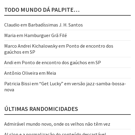
TODO MUNDO DÁ PALPITE…
Claudio
em
Barbadíssimas J. H. Santos
Maria
em
Hamburguer Grã Filé
Marco Andrei Kichalowsky
em
Ponto de encontro dos
gaúchos em SP
Andi
em
Ponto de encontro dos gaúchos em SP
Antônio Oliveira
em
Meia
Patricia Bissi
em
“Get Lucky” em versão jazz-samba-bossa-
nova
ÚLTIMAS RANDOMICIDADES
Admirável mundo novo, onde os velhos não têm vez
AI slop e a normalização do conteúdo descartável