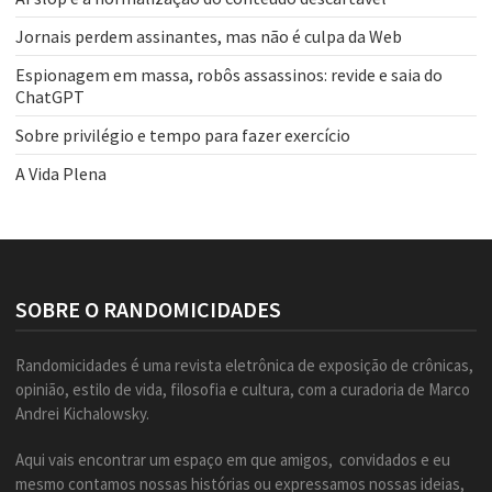
Jornais perdem assinantes, mas não é culpa da Web
Espionagem em massa, robôs assassinos: revide e saia do
ChatGPT
Sobre privilégio e tempo para fazer exercício
A Vida Plena
SOBRE O RANDOMICIDADES
Randomicidades é uma revista eletrônica de exposição de crônicas,
opinião, estilo de vida, filosofia e cultura, com a curadoria de Marco
Andrei Kichalowsky.
Aqui vais encontrar um espaço em que amigos, convidados e eu
mesmo contamos nossas histórias ou expressamos nossas ideias,