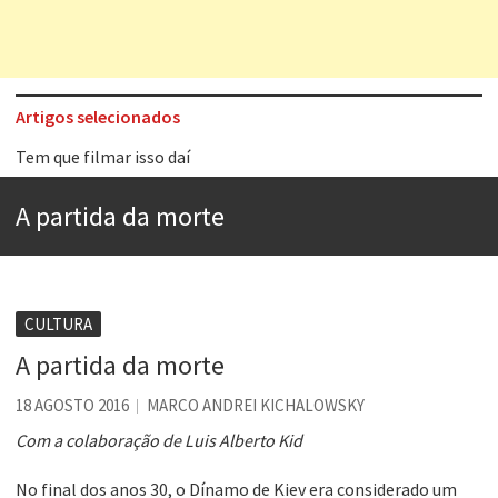
Artigos selecionados
Tem que filmar isso daí
A construção da urbanidade
A partida da morte
Aprender a fracassar é o segredo do sucesso
Contardo Calligaris prega o “direito à tristeza”
Esse tal de Rock Gaúcho
CULTURA
Os causos de Jorge Luis Borges
A partida da morte
Voto obrigatório é correto?
18 AGOSTO 2016
MARCO ANDREI KICHALOWSKY
Se queres salvar o mundo, o veganismo não é a resposta
Com a colaboração de Luis Alberto Kid
No final dos anos 30, o Dínamo de Kiev era considerado um