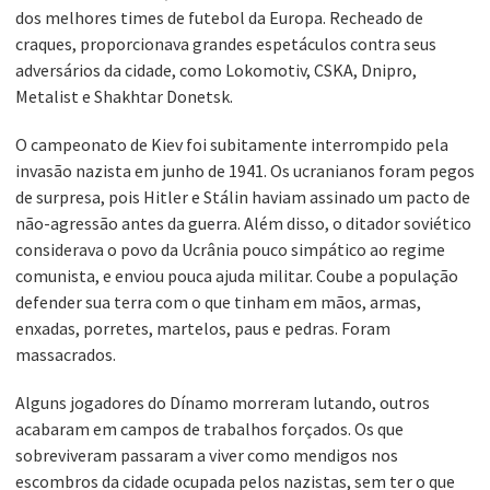
dos melhores times de futebol da Europa. Recheado de
craques, proporcionava grandes espetáculos contra seus
adversários da cidade, como Lokomotiv, CSKA, Dnipro,
Metalist e Shakhtar Donetsk.
O campeonato de Kiev foi subitamente interrompido pela
invasão nazista em junho de 1941. Os ucranianos foram pegos
de surpresa, pois Hitler e Stálin haviam assinado um pacto de
não-agressão antes da guerra. Além disso, o ditador soviético
considerava o povo da Ucrânia pouco simpático ao regime
comunista, e enviou pouca ajuda militar. Coube a população
defender sua terra com o que tinham em mãos, armas,
enxadas, porretes, martelos, paus e pedras. Foram
massacrados.
Alguns jogadores do Dínamo morreram lutando, outros
acabaram em campos de trabalhos forçados. Os que
sobreviveram passaram a viver como mendigos nos
escombros da cidade ocupada pelos nazistas, sem ter o que