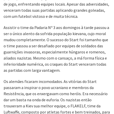
de jogo, enfrentando equipes locais. Apesar das adversidades,
venceram todas suas partidas aplicando grandes goleadas,
com um futebol vistoso e de muita técnica.
Assistir o time da Padaria Nº 3 aos domingos à tarde passou a
ser o único alento da sofrida população kievana, cujo moral
mudou completamente. O sucesso do Start foi tamanho que
o time passou a ser desafiado por equipes de soldados das
guarnições invasoras, especialmente húngaros e romenos,
aliados nazistas. Mesmo com o cansaço, a má forma física e
inferioridade numérica, os craques do Start venceram todas
as partidas com larga vantagem.
Os alemães ficaram incomodados. As vitórias do Start
passaram a inspirar o povo ucraniano e membros da
Resistência, que os enxergavam como heróis. Era necessário
dar um basta na onda de euforia. Os nazistas então
trouxeram a Kiev sua melhor equipe, o FLAKELF, time da
Luftwaffe, composto por atletas fortes e bem treinados, para